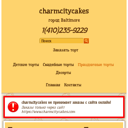
charmcitycakes
город Baltimore
1(410)235-9229
Заказать торт
Детские торты
Свадебные торты
Праздничные торты
Десерты
Главная
Контакты
charmcitycakes не принимает заказы с сайта онлайн!
Заказы только через сайт
https://www.charmcitycakes.com