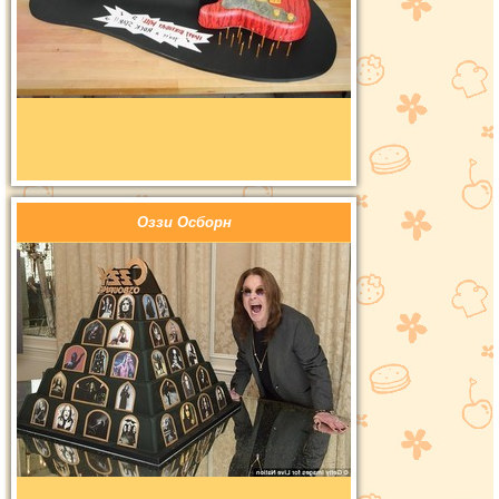
Оззи Осборн