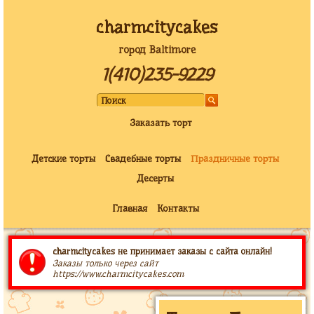
charmcitycakes
город Baltimore
1(410)235-9229
Заказать торт
Детские торты
Свадебные торты
Праздничные торты
Десерты
Главная
Контакты
charmcitycakes не принимает заказы с сайта онлайн!
Заказы только через сайт
https://www.charmcitycakes.com