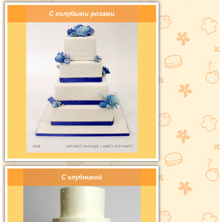
С голубыми розами
С клубникой