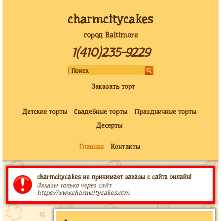
charmcitycakes
город Baltimore
1(410)235-9229
Заказать торт
Детские торты
Свадебные торты
Праздничные торты
Десерты
Главная
Контакты
charmcitycakes не принимает заказы с сайта онлайн!
Заказы только через сайт
https://www.charmcitycakes.com