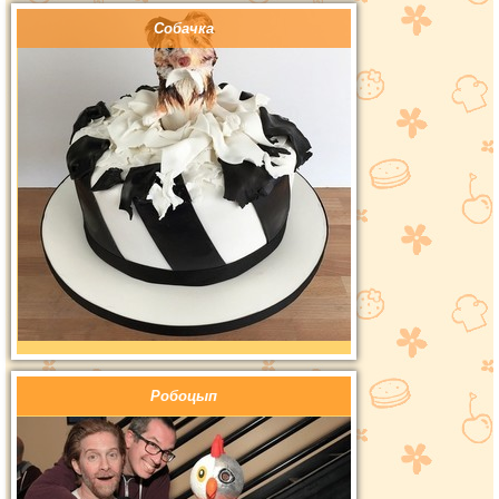
Собачка
Робоцып