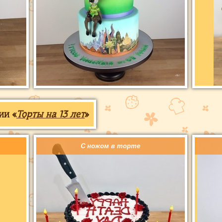
ии «
Торты на 13 лет
»
С ножом в торте