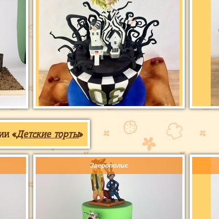
ии «
Детские торты
»
Зверополис