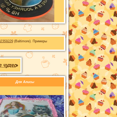
02359229
(Baltimore). Примеры
е чудес
»
Для Алисы