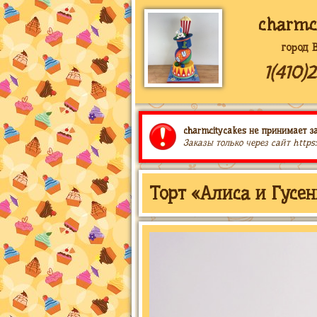
charmc
город 
1(410)
charmcitycakes не принимает за
Заказы только через сайт https
Торт «Алиса и Гусен