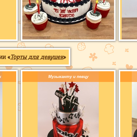
ии «
Торты для девушек
»
к
Музыканту и певцу