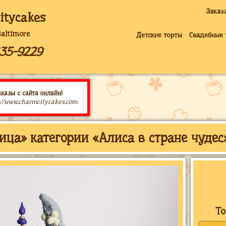
Заказ
itycakes
Baltimore
Детские торты
Свадебные 
235-9229
казы с сайта онлайн!
://www.charmcitycakes.com
ица» категории «Алиса в стране чудес
То