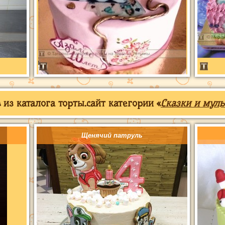
из каталога торты.сайт категории «
Сказки и мул
Щенячий патруль