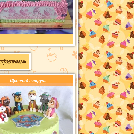
ьтфильмы
»
Щенячий патруль