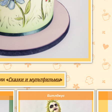
ии «
Сказки и мультфильмы
»
Битлджус