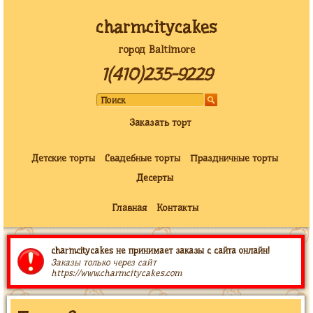
charmcitycakes
город Baltimore
1(410)235-9229
Заказать торт
Детские торты
Свадебные торты
Праздничные торты
Десерты
Главная
Контакты
charmcitycakes не принимает заказы с сайта онлайн!
Заказы только через сайт
https://www.charmcitycakes.com