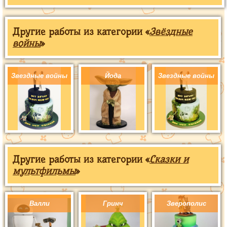
Другие работы из категории «
Звёздные
войны
»
Звездные войны
Йода
Звездные войны
Другие работы из категории «
Сказки и
мультфильмы
»
Валли
Гринч
Зверополис