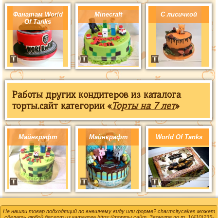
Фанатам World
Minecraft
С лисичкой
Of Tanks
Работы других кондитеров из каталога
торты.сайт категории «
Торты на 7 лет
»
Майнкрафт
Майнкрафт
World Of Tanks
Не нашли товар подходящий по внешнему виду или форме? charmcitycakes может
сделать любой десерт из каталога
https://торты.сайт
. Звоните по т.
1(410)235-