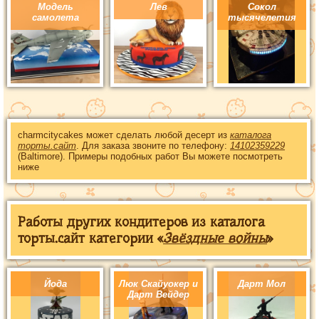
Модель
Лев
Сокол
самолета
тысячелетия
charmcitycakes может сделать любой десерт из
каталога
торты.сайт
. Для заказа звоните по телефону:
14102359229
(Baltimore). Примеры подобных работ Вы можете посмотреть
ниже
Работы других кондитеров из каталога
торты.сайт категории «
Звёздные войны
»
Йода
Люк Скайуокер и
Дарт Мол
Дарт Вейдер