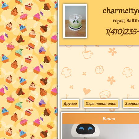
charmcity
город Balti
1(410)235
Другие
Игра престолов
Звероп
Валли