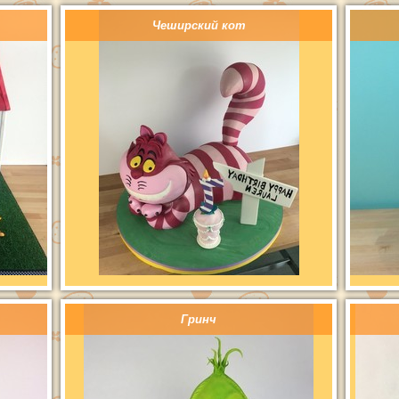
Чеширский кот
Гринч