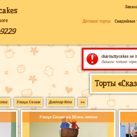
Заказ
cakes
more
Детские торты
Свадебные 
-9229
charmcitycakes не 
Заказы только чере
Торты «Ска
олис
Улица Сезам
Доктор Кто
»»
Улица Сезам на 50-ти летие