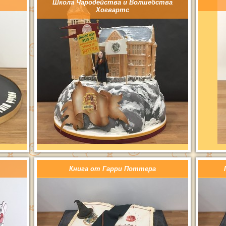
Школа Чародейства и Волшебства
Хогвартс
Книга от Гарри Поттера