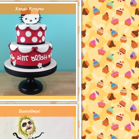
Хэлло Китти
Битлджус