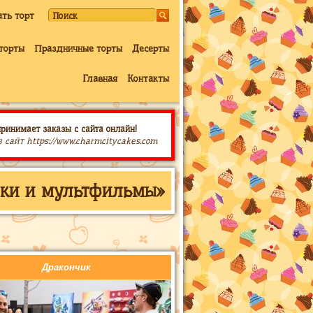
ать торт
торты
Праздничные торты
Десерты
Главная
Контакты
принимает заказы с сайта онлайн!
з сайт https://www.charmcitycakes.com
зки и мультфильмы»
Дракончик