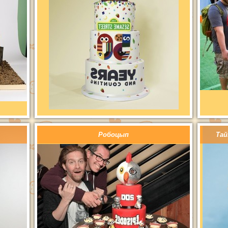
Робоцып
Тай