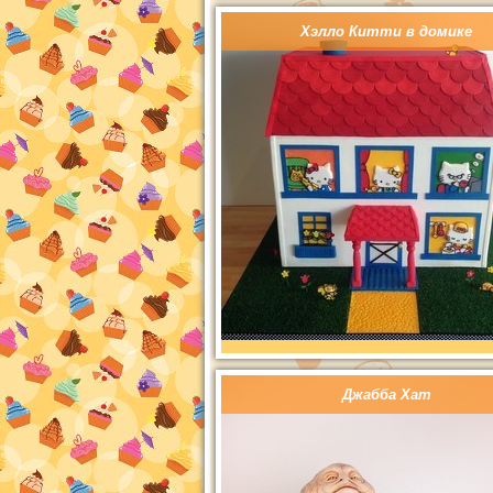
Хэлло Китти в домике
Джабба Хат