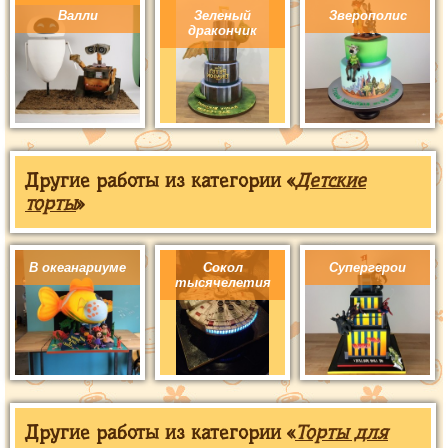
Валли
Зеленый
Зверополис
дракончик
Другие работы из категории «
Детские
торты
»
В океанариуме
Сокол
Супергерои
тысячелетия
Другие работы из категории «
Торты для