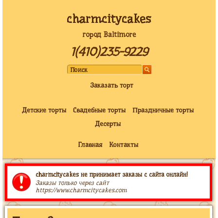
charmcitycakes
город Baltimore
1(410)235-9229
Заказать торт
Детские торты
Свадебные торты
Праздничные торты
Десерты
Главная
Контакты
charmcitycakes не принимает заказы с сайта онлайн!
Заказы только через сайт
https://www.charmcitycakes.com