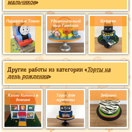
мальчиков
»
Паровозик Томас
Удивительный
Бэтмен
мир Гамбола
Другие работы из категории «
Торты на
день рождения
»
Хэлло Китти в
Торт для
Зебрано
домике
мужчины