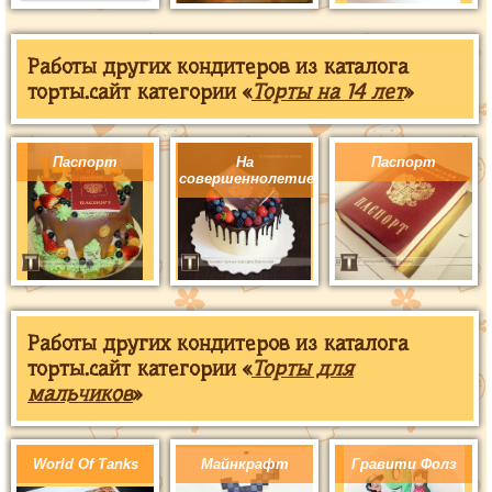
Работы других кондитеров из каталога
торты.сайт категории «
Торты на 14 лет
»
Паспорт
На
Паспорт
совершеннолетие
Работы других кондитеров из каталога
торты.сайт категории «
Торты для
мальчиков
»
World Of Tanks
Майнкрафт
Гравити Фолз