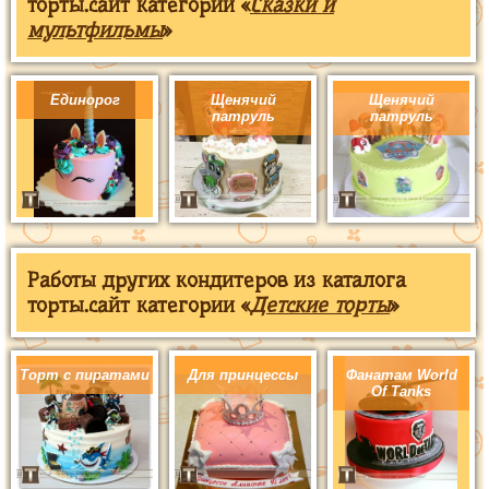
торты.сайт категории «
Сказки и
мультфильмы
»
Единорог
Щенячий
Щенячий
патруль
патруль
Работы других кондитеров из каталога
торты.сайт категории «
Детские торты
»
Торт с пиратами
Для принцессы
Фанатам World
Of Tanks