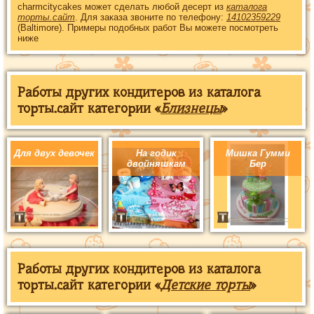
charmcitycakes может сделать любой десерт из
каталога
торты.сайт
. Для заказа звоните по телефону:
14102359229
(Baltimore). Примеры подобных работ Вы можете посмотреть
ниже
Работы других кондитеров из каталога
торты.сайт категории «
Близнецы
»
Для двух девочек
На годик
Мишка Гумми
двойняшкам
Бер
Работы других кондитеров из каталога
торты.сайт категории «
Детские торты
»