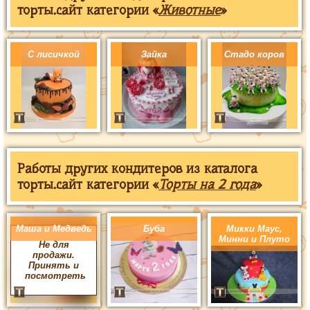
торты.сайт категории «
Животные
»
С лисичкой
Зайка
Стадо коров
Работы других кондитеров из каталога
торты.сайт категории «
Торты на 2 года
»
Маша и Медведь
Буба
Микки Маус,
Минни и Плуто
Не для
продажи.
Принять и
посмотреть