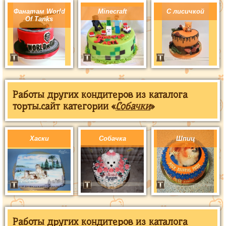
Фанатам World
Minecraft
С лисичкой
Of Tanks
Работы других кондитеров из каталога
торты.сайт категории «
Собачки
»
Хаски
Собачка
Шпиц
Работы других кондитеров из каталога