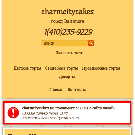
charmcitycakes
город Baltimore
1(410)235-9229
Заказать торт
Детские торты
Свадебные торты
Праздничные торты
Десерты
Главная
Контакты
charmcitycakes не принимает заказы с сайта онлайн!
Заказы только через сайт
https://www.charmcitycakes.com