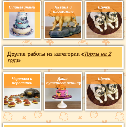
С пингвинами
Львица и
Щенки
насекомые
Другие работы из категории «
Торты на 2
года
»
Черепаха и
Даша-
Щенки
черепашки
путешественница