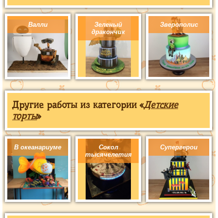
Валли
Зеленый
Зверополис
дракончик
Другие работы из категории «
Детские
торты
»
В океанариуме
Сокол
Супергерои
тысячелетия