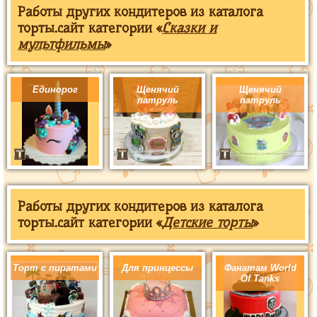
Работы других кондитеров из каталога
торты.сайт категории «
Сказки и
мультфильмы
»
Единорог
Щенячий
Щенячий
патруль
патруль
Работы других кондитеров из каталога
торты.сайт категории «
Детские торты
»
Торт с пиратами
Для принцессы
Фанатам World
Of Tanks