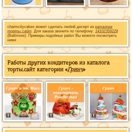
charmcitycakes может сделать любой десерт из
каталога
торты.сайт
. Для заказа звоните по телефону:
14102359229
(Baltimore). Примеры подобных работ Вы можете посмотреть
ниже
Работы других кондитеров из каталога
торты.сайт категории «
Гринч
»
Гринч и пёс Макс
Гринч -
Гринч
похититель
Рождества