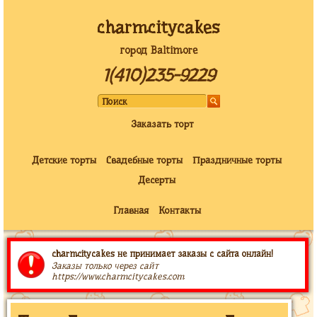
charmcitycakes
город Baltimore
1(410)235-9229
Заказать торт
Детские торты
Свадебные торты
Праздничные торты
Десерты
Главная
Контакты
charmcitycakes не принимает заказы с сайта онлайн!
Заказы только через сайт
https://www.charmcitycakes.com