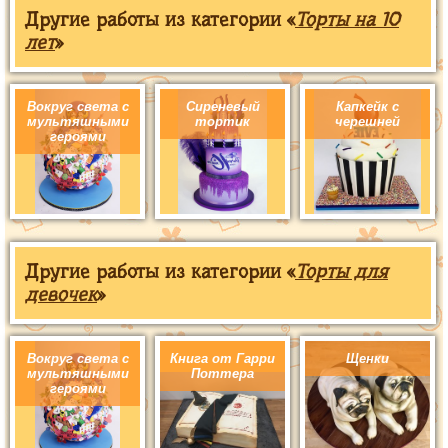
Другие работы из категории «
Торты на 10
лет
»
Вокруг света с
Сиреневый
Капкейк с
мультяшными
тортик
черешней
героями
Другие работы из категории «
Торты для
девочек
»
Вокруг света с
Книга от Гарри
Щенки
мультяшными
Поттера
героями