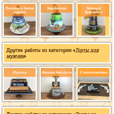
Пингвин в белом
Зверополис
Зеленый
халате
дракончик
Другие работы из категории «
Торты для
мужчин
»
Юристу
Фанату бейсбола
С пистолетами