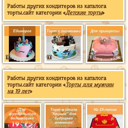
Работы других кондитеров из каталога
торты.сайт категории «
Детские торты
»
Единорог
Торт с пиратами
Для принцессы
Работы других кондитеров из каталога
торты.сайт категории «
Торты для мужчин
на 19 лет
»
Для
Торт в стиле
На 19-летие
футбольного
"Космос" для
болельщика
будущего
военного