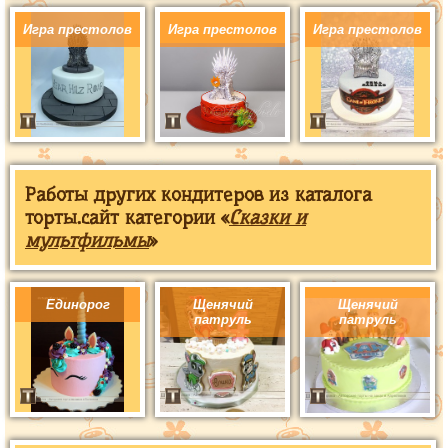
Игра престолов
Игра престолов
Игра престолов
Работы других кондитеров из каталога
торты.сайт категории «
Сказки и
мультфильмы
»
Единорог
Щенячий
Щенячий
патруль
патруль