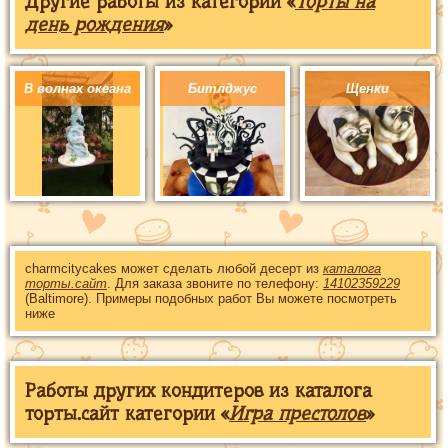
Другие работы из категории «
Торты на
день рождения
»
В волнах океана
Битлджус
Щенки
charmcitycakes может сделать любой десерт из
каталога
торты.сайт
. Для заказа звоните по телефону:
14102359229
(Baltimore). Примеры подобных работ Вы можете посмотреть
ниже
Работы других кондитеров из каталога
торты.сайт категории «
Игра престолов
»