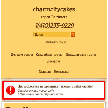
charmcitycakes
город Baltimore
1(410)235-9229
Заказать торт
Детские торты
Свадебные торты
Праздничные торты
Десерты
Главная
Контакты
charmcitycakes не принимает заказы с сайта онлайн!
Заказы только через сайт
https://www.charmcitycakes.com