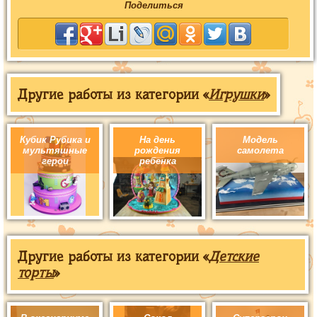
Поделиться
Другие работы из категории «
Игрушки
»
Кубик Рубика и
На день
Модель
мультяшные
рождения
самолета
герои
ребенка
Другие работы из категории «
Детские
торты
»