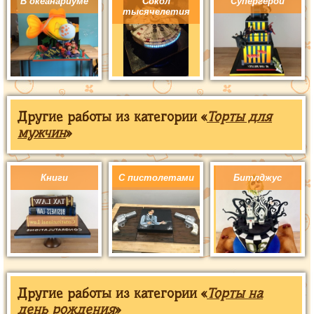
В океанариуме
Сокол
Супергерои
тысячелетия
Другие работы из категории «
Торты для
мужчин
»
Книги
С пистолетами
Битлджус
Другие работы из категории «
Торты на
день рождения
»