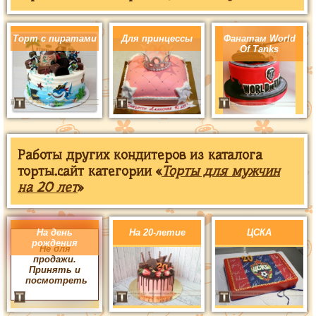
Торт с пиратами
Для принцессы
Фанатам World
Of Tanks
Работы других кондитеров из каталога
торты.сайт категории «
Торты для мужчин
на 20 лет
»
На день
На 20-летие
ЦСКА
рождения
Не для
продажи.
Принять и
посмотреть