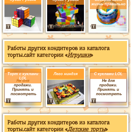
жизнь правильно
Работы других кондитеров из каталога
торты.сайт категории «
Игрушки
»
Торт с куклами
Лего ниндзя
С куклами LOL
LOL
Не для
Не для
продажи.
продажи.
Принять и
Принять и
посмотреть
посмотреть
Работы других кондитеров из каталога
торты.сайт категории «
Детские торты
»