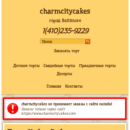
charmcitycakes
город Baltimore
1(410)235-9229
Заказать торт
Детские торты
Свадебные торты
Праздничные торты
Десерты
Главная
Контакты
charmcitycakes не принимает заказы с сайта онлайн!
Заказы только через сайт
https://www.charmcitycakes.com