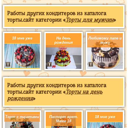
Работы других кондитеров из каталога
торты.сайт категории «
Торты для мужчин
»
18 мне уже
На день
Любимому папе и
рождения
мужу
Работы других кондитеров из каталога
торты.сайт категории «
Торты на день
рождения
»
Торт с пиратами
Паспорт врет.
18 мне уже
Маме 18