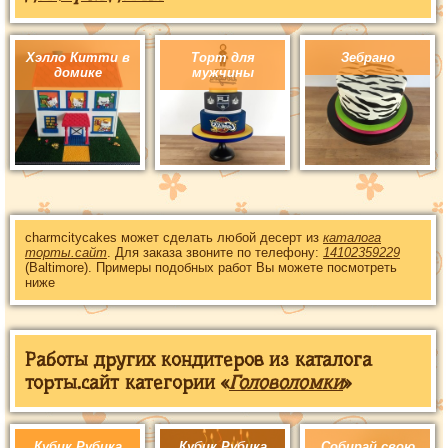
Хэлло Китти в
Торт для
Зебрано
домике
мужчины
charmcitycakes может сделать любой десерт из
каталога
торты.сайт
. Для заказа звоните по телефону:
14102359229
(Baltimore). Примеры подобных работ Вы можете посмотреть
ниже
Работы других кондитеров из каталога
торты.сайт категории «
Головоломки
»
Кубик Рубика
Кубик Рубика
Собирай свою