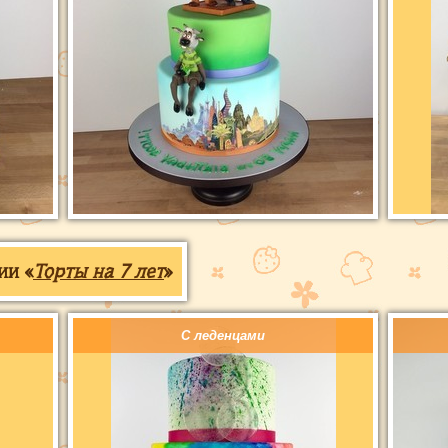
ии «
Торты на 7 лет
»
С леденцами