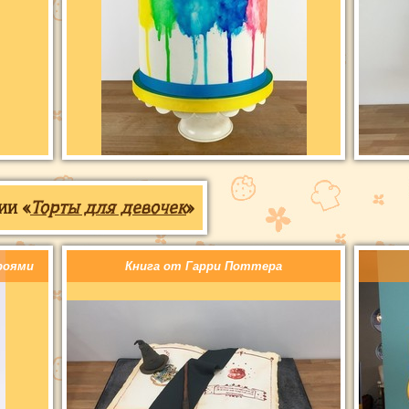
ии «
Торты для девочек
»
роями
Книга от Гарри Поттера