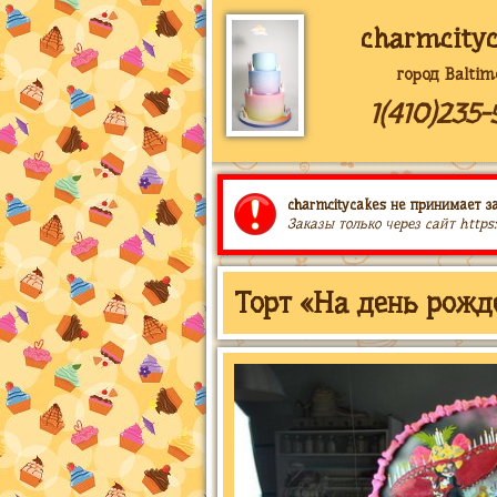
charmcity
город Baltim
1(410)235-
charmcitycakes не принимает за
Заказы только через сайт https
Торт «На день рожд