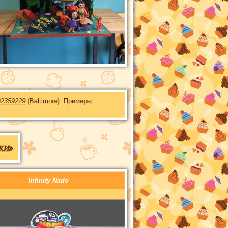
02359229
(Baltimore). Примеры
ки
»
Infinity Nado