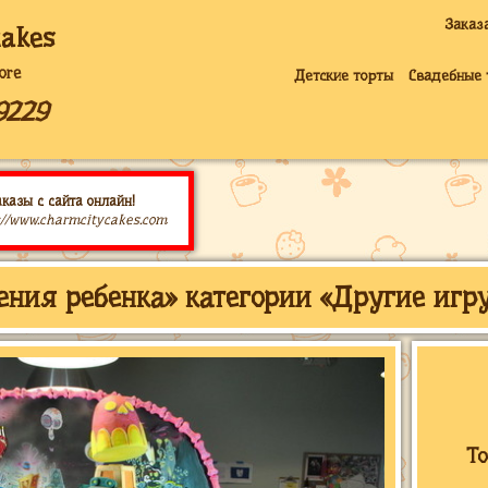
Заказ
cakes
ore
Детские торты
Свадебные 
9229
казы с сайта онлайн!
://www.charmcitycakes.com
ения ребенка» категории «Другие игр
То