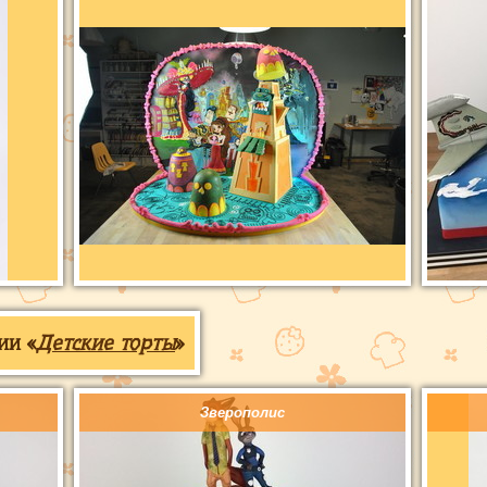
ии «
Детские торты
»
Зверополис