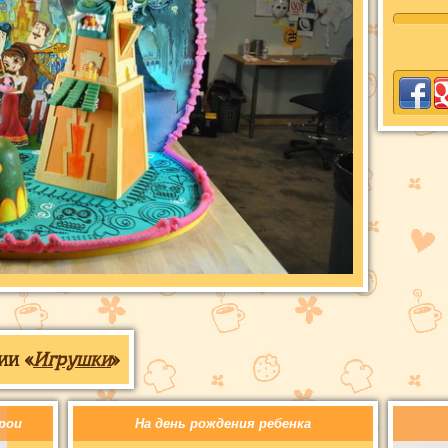
ии «
Игрушки
»
рои
На день рождения ребенка