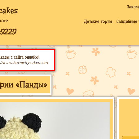
Заказ
cakes
more
Детские торты
Свадебные 
-9229
казы с сайта онлайн!
://www.charmcitycakes.com
ории «Панды»