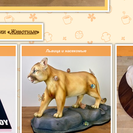
ии «
Животные
»
Львица и насекомые