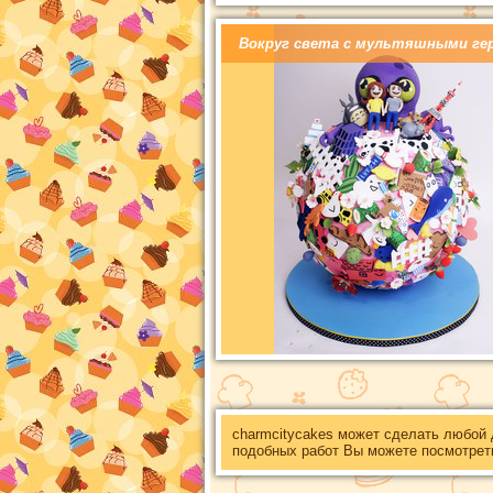
Вокруг света с мультяшными ге
charmcitycakes может сделать любой
подобных работ Вы можете посмотрет