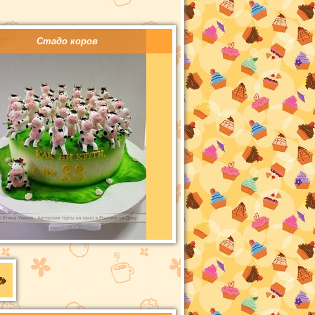
Стадо коров
»