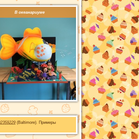
В океанариуме
02359229
(Baltimore). Примеры