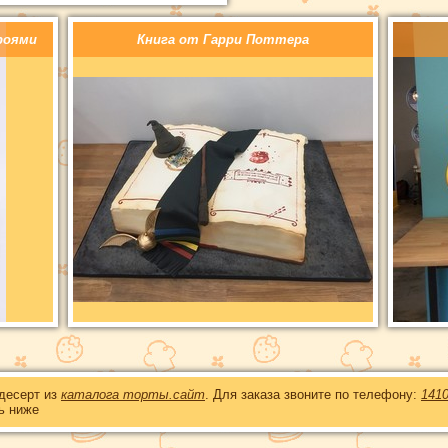
роями
Книга от Гарри Поттера
 десерт из
каталога торты.сайт
. Для заказа звоните по телефону:
141
ь ниже