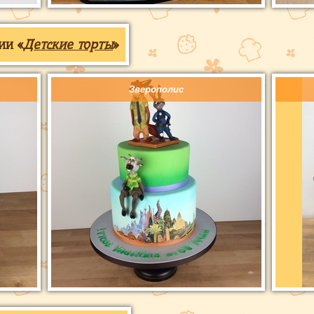
ии «
Детские торты
»
Зверополис