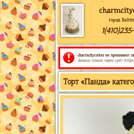
charmcity
город Balti
1(410)235
charmcitycakes не принимает за
Заказы только через сайт https
Торт «Панда» катег