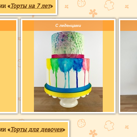
ии «
Торты на 7 лет
»
С леденцами
ии «
Торты для девочек
»