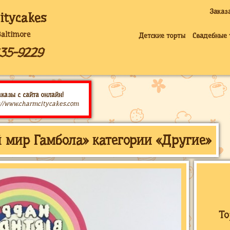
Заказ
itycakes
Baltimore
Детские торты
Свадебные 
235-9229
казы с сайта онлайн!
://www.charmcitycakes.com
 мир Гамбола» категории «Другие»
То