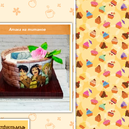
Атака на титанов
ьтфильмы
»