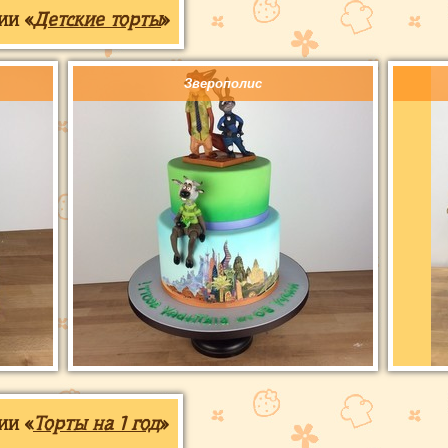
ии «
Детские торты
»
Зверополис
ии «
Торты на 1 год
»