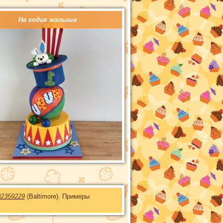
На годик малыша
02359229
(Baltimore). Примеры