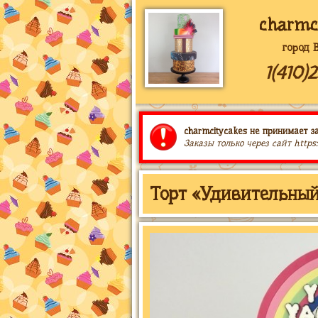
charmc
город 
1(410)
charmcitycakes не принимает за
Заказы только через сайт https
Торт «Удивительный