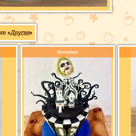
ии «
Другие
»
Битлджус