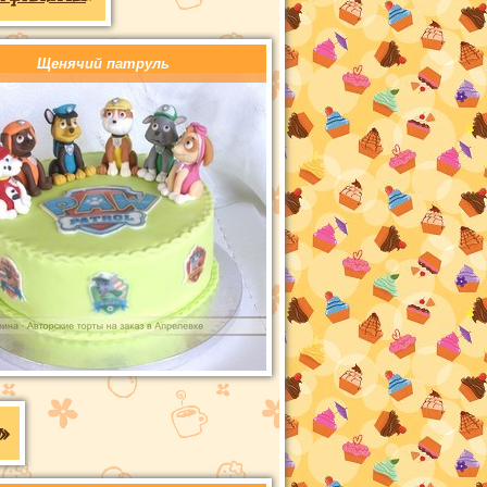
Щенячий патруль
»