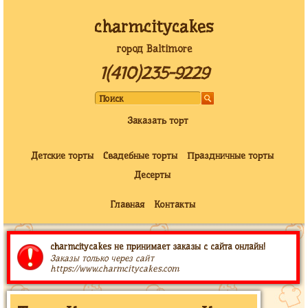
charmcitycakes
город Baltimore
1(410)235-9229
Заказать торт
Детские торты
Свадебные торты
Праздничные торты
Десерты
Главная
Контакты
charmcitycakes не принимает заказы с сайта онлайн!
Заказы только через сайт
https://www.charmcitycakes.com