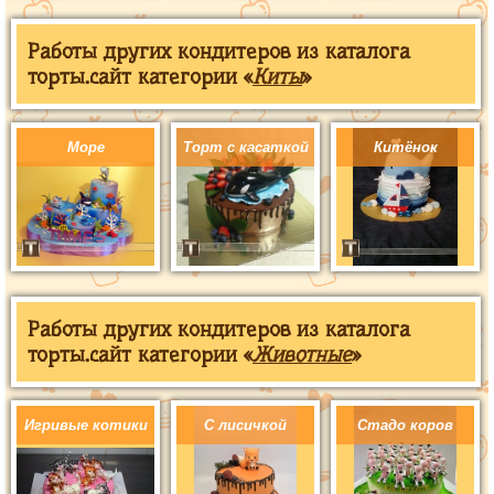
Работы других кондитеров из каталога
торты.сайт категории «
Киты
»
Море
Торт с касаткой
Китёнок
Работы других кондитеров из каталога
торты.сайт категории «
Животные
»
Игривые котики
С лисичкой
Стадо коров