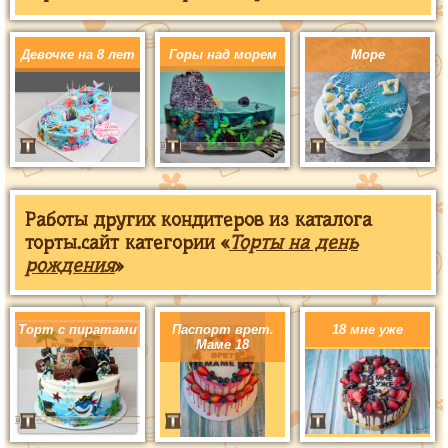
Девочке на 8 лет
Горы над морем
Море
Работы других кондитеров из каталога
торты.сайт категории «
Торты на день
рождения
»
Торт с пиратами
Паспорт врет.
18 мне уже
Маме 18