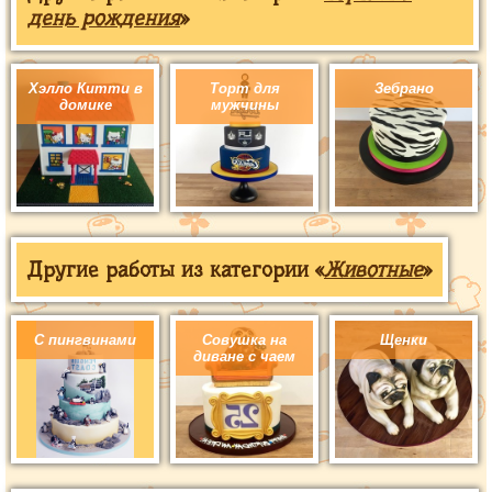
день рождения
»
Хэлло Китти в
Торт для
Зебрано
домике
мужчины
Другие работы из категории «
Животные
»
С пингвинами
Совушка на
Щенки
диване с чаем