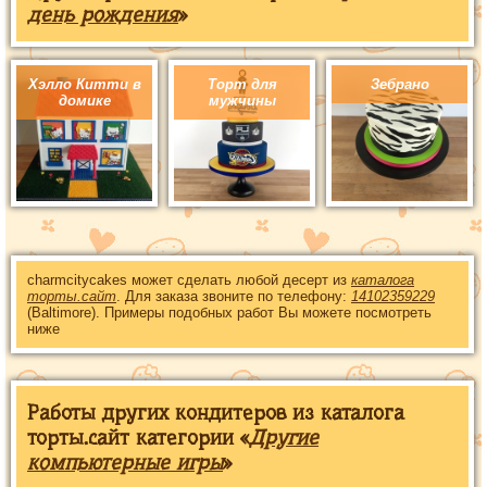
день рождения
»
Хэлло Китти в
Торт для
Зебрано
домике
мужчины
charmcitycakes может сделать любой десерт из
каталога
торты.сайт
. Для заказа звоните по телефону:
14102359229
(Baltimore). Примеры подобных работ Вы можете посмотреть
ниже
Работы других кондитеров из каталога
торты.сайт категории «
Другие
компьютерные игры
»