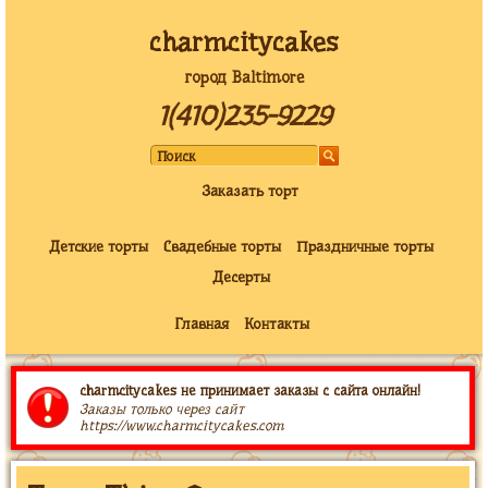
charmcitycakes
город Baltimore
1(410)235-9229
Заказать торт
Детские торты
Свадебные торты
Праздничные торты
Десерты
Главная
Контакты
charmcitycakes не принимает заказы с сайта онлайн!
Заказы только через сайт
https://www.charmcitycakes.com