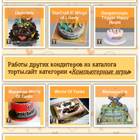
Undertale
StarCraft II: Wings
Danganronpa:
of Liberty
Trigger Happy
Havoc
Работы других кондитеров из каталога
торты.сайт категории «
Компьютерные игры
»
Фанатам World
World Of Tanks
Майнкрафт
Of Tanks