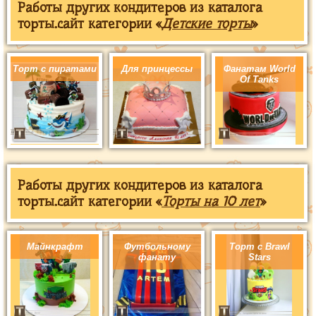
Работы других кондитеров из каталога
торты.сайт категории «
Детские торты
»
Торт с пиратами
Для принцессы
Фанатам World
Of Tanks
Работы других кондитеров из каталога
торты.сайт категории «
Торты на 10 лет
»
Майнкрафт
Футбольному
Торт с Brawl
фанату
Stars