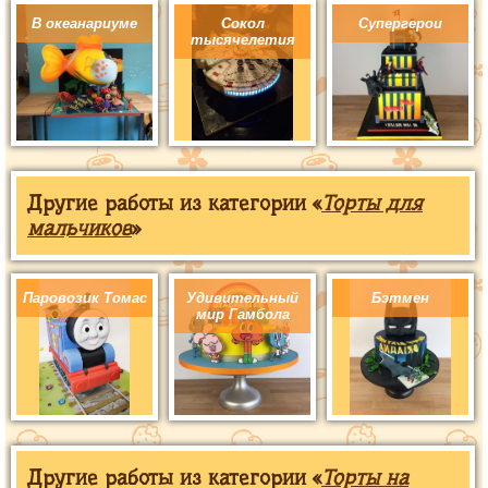
В океанариуме
Сокол
Супергерои
тысячелетия
Другие работы из категории «
Торты для
мальчиков
»
Паровозик Томас
Удивительный
Бэтмен
мир Гамбола
Другие работы из категории «
Торты на