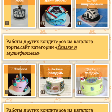
Йода
Дарт Вейдер
Шлем
штурмовика
Работы других кондитеров из каталога
торты.сайт категории «
Сказки и
мультфильмы
»
Единорог
Щенячий
Щенячий
патруль
патруль
Работы других кондитеров из каталога