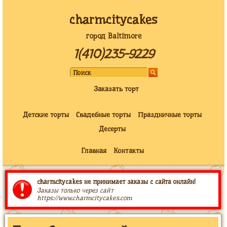
charmcitycakes
город Baltimore
1(410)235-9229
Заказать торт
Детские торты
Свадебные торты
Праздничные торты
Десерты
Главная
Контакты
charmcitycakes не принимает заказы с сайта онлайн!
Заказы только через сайт
https://www.charmcitycakes.com