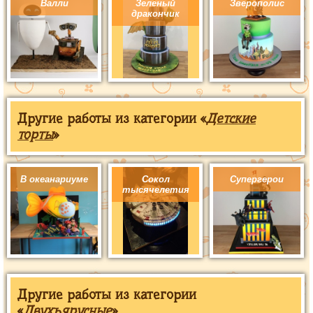
Валли
Зеленый
Зверополис
дракончик
Другие работы из категории «
Детские
торты
»
В океанариуме
Сокол
Супергерои
тысячелетия
Другие работы из категории
«
Двухъярусные
»