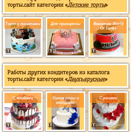
торты.сайт категории «
Детские торты
»
Торт с пиратами
Для принцессы
Фанатам World
Of Tanks
Работы других кондитеров из каталога
торты.сайт категории «
Двухъярусные
»
С ягодами
Синие розы и
С розами
инициалы