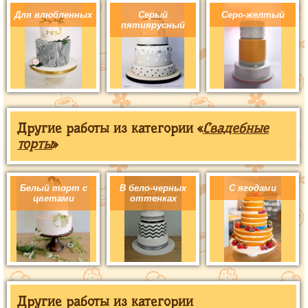
Для влюбленных
Серый
Серо-желтый
пятиярусный
Другие работы из категории «
Свадебные
торты
»
Белый торт с
В бело-черных
С ягодами
цветами
оттенках
Другие работы из категории