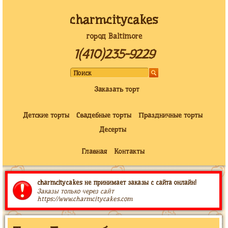
charmcitycakes
город Baltimore
1(410)235-9229
Заказать торт
Детские торты
Свадебные торты
Праздничные торты
Десерты
Главная
Контакты
charmcitycakes не принимает заказы с сайта онлайн!
Заказы только через сайт
https://www.charmcitycakes.com