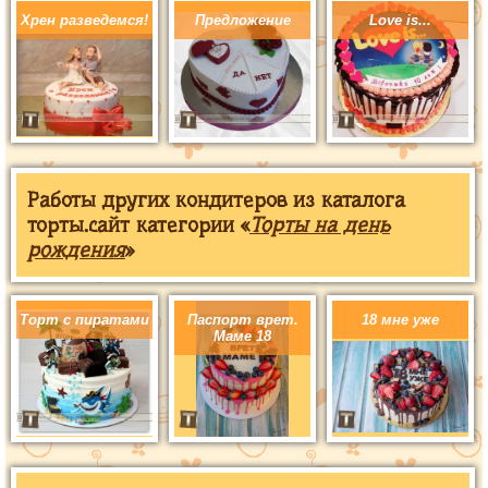
Хрен разведемся!
Предложение
Love is...
Работы других кондитеров из каталога
торты.сайт категории «
Торты на день
рождения
»
Торт с пиратами
Паспорт врет.
18 мне уже
Маме 18