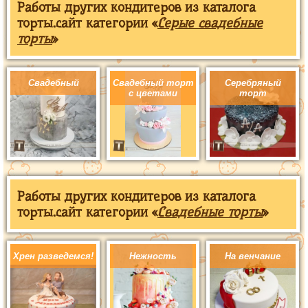
Работы других кондитеров из каталога
торты.сайт категории «
Серые свадебные
торты
»
Свадебный
Свадебный торт
Серебряный
с цветами
торт
Работы других кондитеров из каталога
торты.сайт категории «
Свадебные торты
»
Хрен разведемся!
Нежность
На венчание