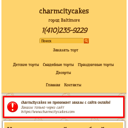
charmcitycakes
город Baltimore
1(410)235-9229
Заказать торт
Детские торты
Свадебные торты
Праздничные торты
Десерты
Главная
Контакты
charmcitycakes не принимает заказы с сайта онлайн!
Заказы только через сайт
https://www.charmcitycakes.com