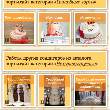
торты.сайт категории «
Свадебные торты
»
Хрен разведемся!
Нежность
На венчание
Работы других кондитеров из каталога
торты.сайт категории «
Четырехъярусные
»
Торт-люстра
Свадебный
Свадебный торт
тортик
на подставке с
подсветкой