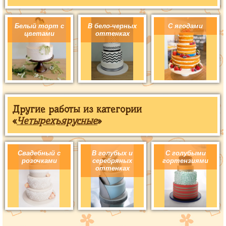
Белый торт с
В бело-черных
С ягодами
цветами
оттенках
Другие работы из категории
«
Четырехъярусные
»
Свадебный с
В голубых и
С голубыми
розочками
серебряных
гортензиями
оттенках