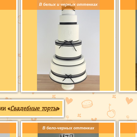
В белых и черных оттенках
ии «
Свадебные торты
»
В бело-черных оттенках