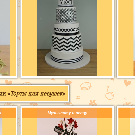
ии «
Торты для девушек
»
к
Музыканту и певцу