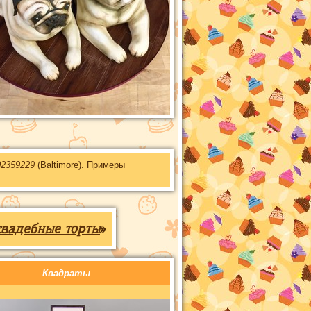
02359229
(Baltimore). Примеры
свадебные торты
»
Квадраты