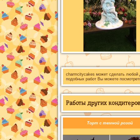
charmcitycakes может сделать любой
подобных работ Вы можете посмотрет
Работы других кондитеров 
Торт с темной розой