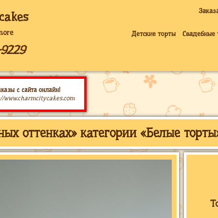
Заказ
cakes
more
Детские торты
Свадебные 
-9229
казы с сайта онлайн!
://www.charmcitycakes.com
ных оттенках» категории «Белые торты
Т