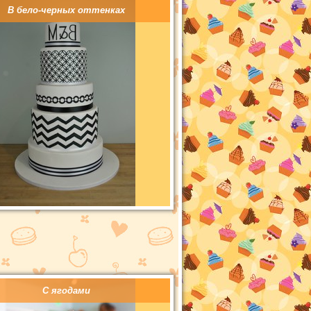
В бело-черных оттенках
С ягодами