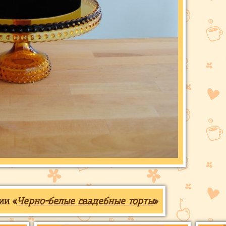
ии «
Черно-белые свадебные торты
»