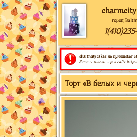
charmcity
город Balti
1(410)235
charmcitycakes не принимает за
Заказы только через сайт https
Торт «В белых и чер