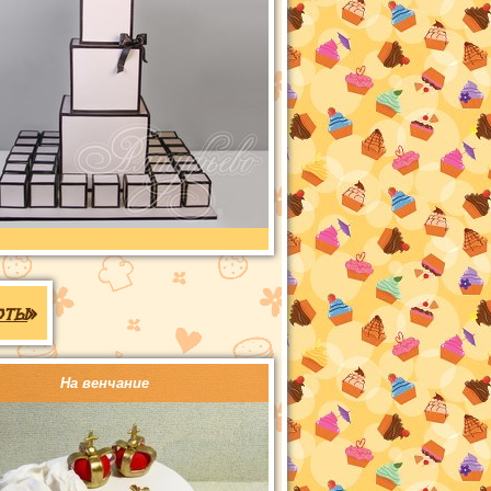
рты
»
На венчание