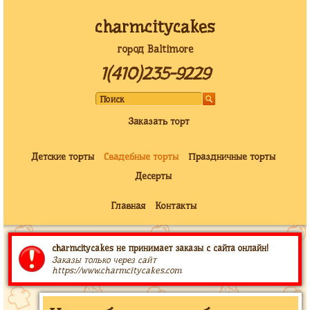
charmcitycakes
город Baltimore
1(410)235-9229
Заказать торт
Детские торты
Свадебные торты
Праздничные торты
Десерты
Главная
Контакты
charmcitycakes не принимает заказы с сайта онлайн!
Заказы только через сайт
https://www.charmcitycakes.com