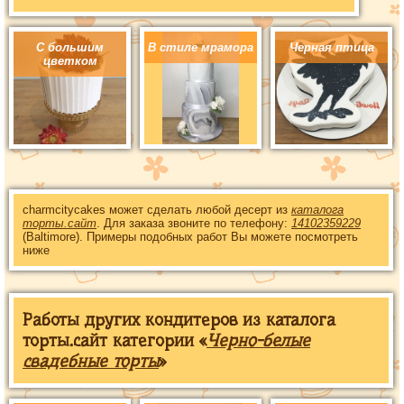
С большим
В стиле мрамора
Черная птица
цветком
charmcitycakes может сделать любой десерт из
каталога
торты.сайт
. Для заказа звоните по телефону:
14102359229
(Baltimore). Примеры подобных работ Вы можете посмотреть
ниже
Работы других кондитеров из каталога
торты.сайт категории «
Черно-белые
свадебные торты
»