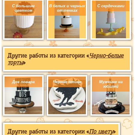
С большим
В белых и черных
С сердечками
цветком
оттенках
Другие работы из категории «
Черно-белые
торты
»
Для повара
Черная птица
Мужчине на
юбилей
Другие работы из категории «
По цвету
»