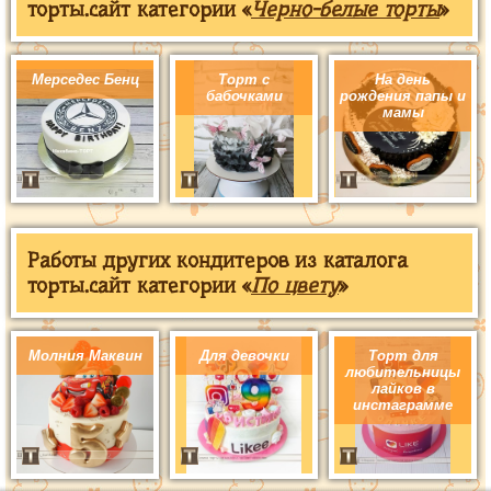
торты.сайт категории «
Черно-белые торты
»
Мерседес Бенц
Торт с
На день
бабочками
рождения папы и
мамы
Работы других кондитеров из каталога
торты.сайт категории «
По цвету
»
Молния Маквин
Для девочки
Торт для
любительницы
лайков в
инстаграмме