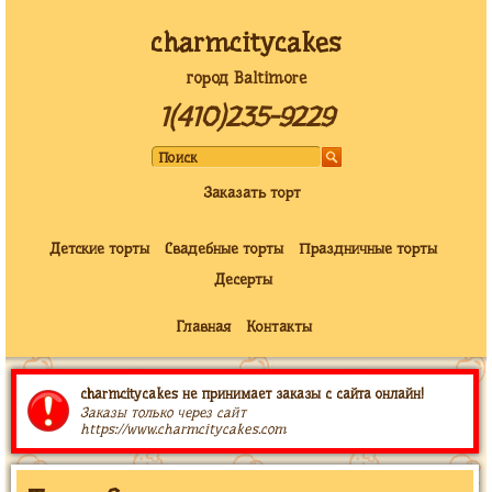
charmcitycakes
город Baltimore
1(410)235-9229
Заказать торт
Детские торты
Свадебные торты
Праздничные торты
Десерты
Главная
Контакты
charmcitycakes не принимает заказы с сайта онлайн!
Заказы только через сайт
https://www.charmcitycakes.com