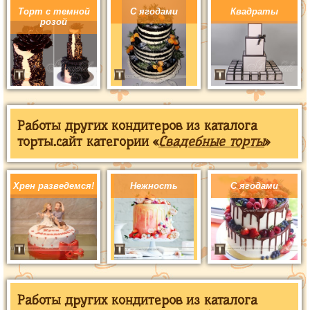
Торт с темной
С ягодами
Квадраты
розой
Работы других кондитеров из каталога
торты.сайт категории «
Свадебные торты
»
Хрен разведемся!
Нежность
С ягодами
Работы других кондитеров из каталога