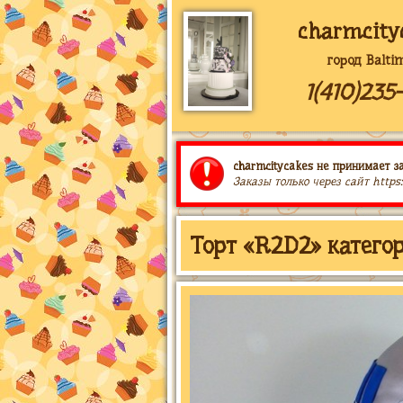
charmcity
город Balti
1(410)235
charmcitycakes не принимает за
Заказы только через сайт https
Торт «R2D2» катего