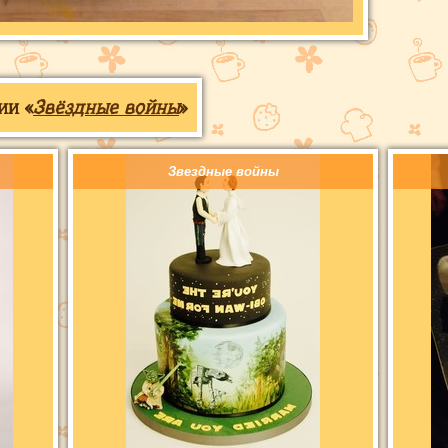
ии «
Звёздные войны
»
Звездные войны