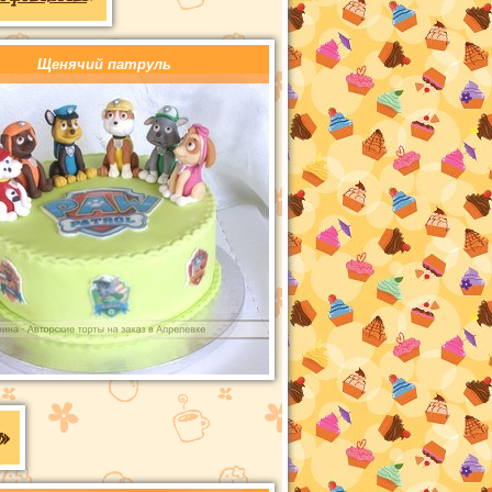
Щенячий патруль
»