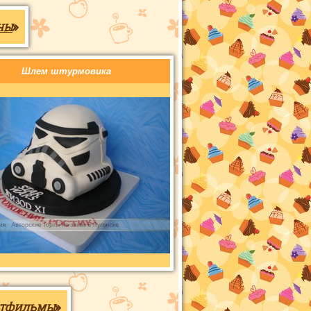
ны
»
Шлем штурмовика
ьтфильмы
»