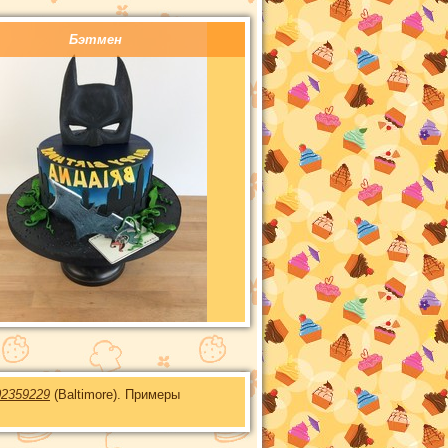
Бэтмен
02359229
(Baltimore). Примеры