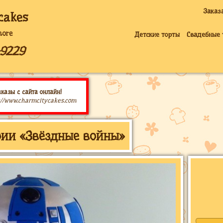
Заказ
cakes
more
Детские торты
Свадебные 
-9229
казы с сайта онлайн!
://www.charmcitycakes.com
рии «Звёздные войны»