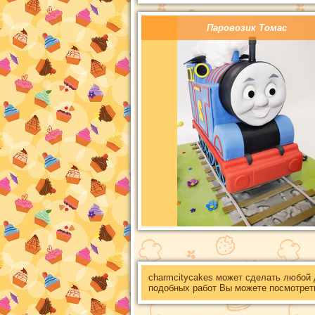
Паровозик Томас
charmcitycakes может сделать любой
подобных работ Вы можете посмотрет