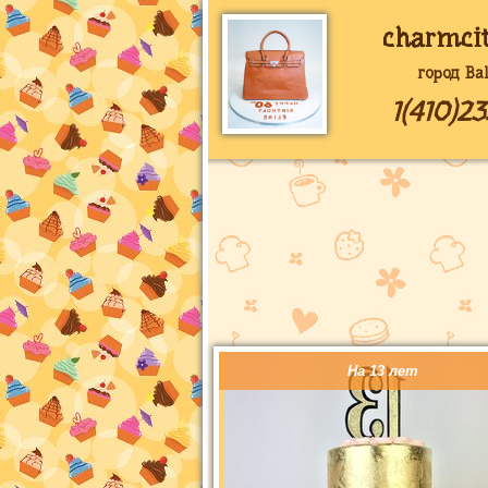
charmci
город Ba
1(410)2
На 13 лет