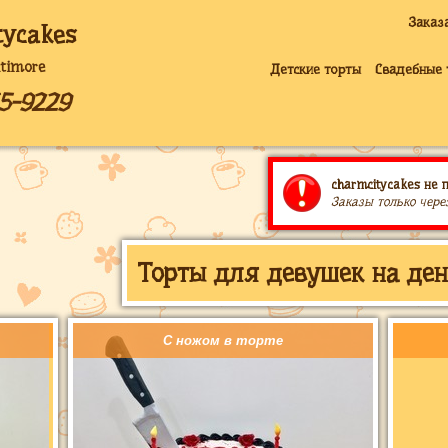
Заказ
tycakes
ltimore
Детские торты
Свадебные 
35-9229
charmcitycakes не 
Заказы только чере
Торты для девушек на ден
С ножом в торте