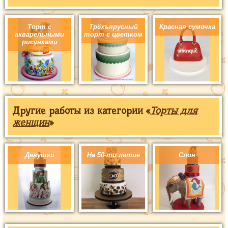
Торт с
Трёхъярусный
Красная сумочка
акварельными
торт с цветком
рисунками
Другие работы из категории «
Торты для
женщин
»
Девушки
На 50-ти летие
Слон