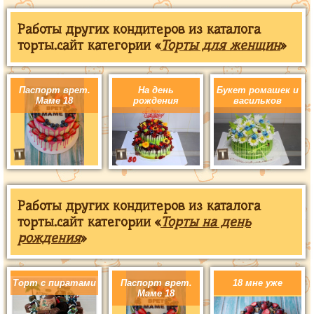
Работы других кондитеров из каталога
торты.сайт категории «
Торты для женщин
»
Паспорт врет.
На день
Букет ромашек и
Маме 18
рождения
васильков
Работы других кондитеров из каталога
торты.сайт категории «
Торты на день
рождения
»
Торт с пиратами
Паспорт врет.
18 мне уже
Маме 18