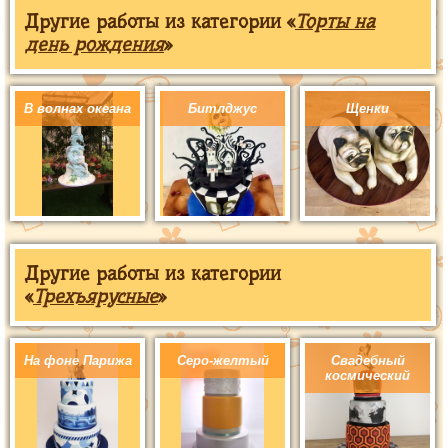
Другие работы из категории «
Торты на
день рождения
»
В волнах океана
Битлджус
Щенки
Другие работы из категории
«
Трехъярусные
»
На фоне Парижа
Серо-желтый
Свадебный
космический