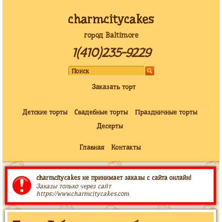
charmcitycakes
город Baltimore
1(410)235-9229
Заказать торт
Детские торты
Свадебные торты
Праздничные торты
Десерты
Главная
Контакты
charmcitycakes не принимает заказы с сайта онлайн!
Заказы только через сайт
https://www.charmcitycakes.com