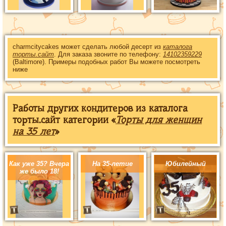
charmcitycakes может сделать любой десерт из
каталога
торты.сайт
. Для заказа звоните по телефону:
14102359229
(Baltimore). Примеры подобных работ Вы можете посмотреть
ниже
Работы других кондитеров из каталога
торты.сайт категории «
Торты для женщин
на 35 лет
»
Как уже 35? Вчера
На 35-летие
Юбилейный
же было 18!