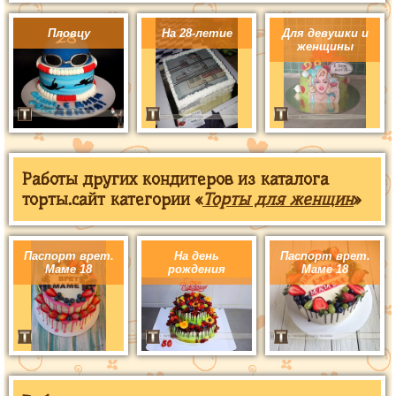
Пловцу
На 28-летие
Для девушки и
женщины
Работы других кондитеров из каталога
торты.сайт категории «
Торты для женщин
»
Паспорт врет.
На день
Паспорт врет.
Маме 18
рождения
Маме 18