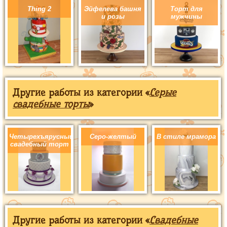
Thing 2
Эйфелева башня
Торт для
и розы
мужчины
Другие работы из категории «
Серые
свадебные торты
»
Четырехъярусный
Серо-желтый
В стиле мрамора
свадебный торт
Другие работы из категории «
Свадебные