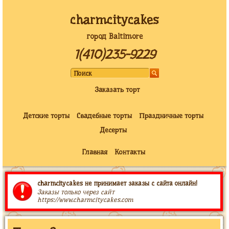
charmcitycakes
город Baltimore
1(410)235-9229
Заказать торт
Детские торты
Свадебные торты
Праздничные торты
Десерты
Главная
Контакты
charmcitycakes не принимает заказы с сайта онлайн!
Заказы только через сайт
https://www.charmcitycakes.com