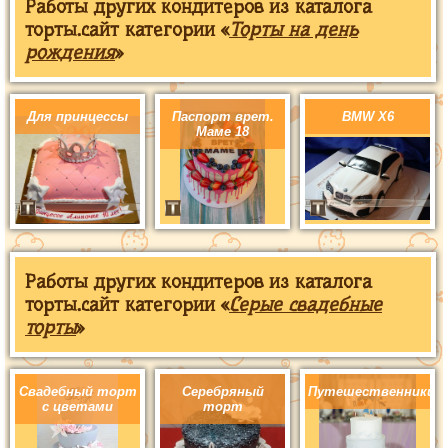
Работы других кондитеров из каталога
торты.сайт категории «
Торты на день
рождения
»
Для принцессы
Паспорт врет.
BMW X6
Маме 18
Работы других кондитеров из каталога
торты.сайт категории «
Серые свадебные
торты
»
Свадебный торт
Серебряный
Путешественники
с цветами
торт