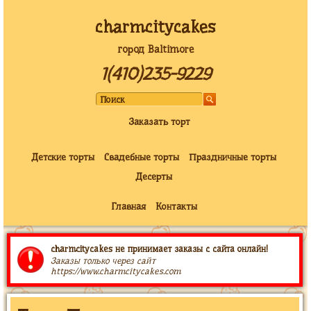
charmcitycakes
город Baltimore
1(410)235-9229
Заказать торт
Детские торты
Свадебные торты
Праздничные торты
Десерты
Главная
Контакты
charmcitycakes не принимает заказы с сайта онлайн!
Заказы только через сайт
https://www.charmcitycakes.com