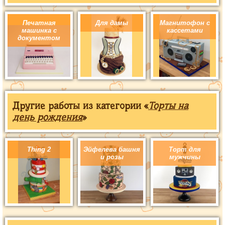
Печатная
Для дамы
Магнитофон с
машинка с
кассетами
документом
Другие работы из категории «
Торты на
день рождения
»
Thing 2
Эйфелева башня
Торт для
и розы
мужчины