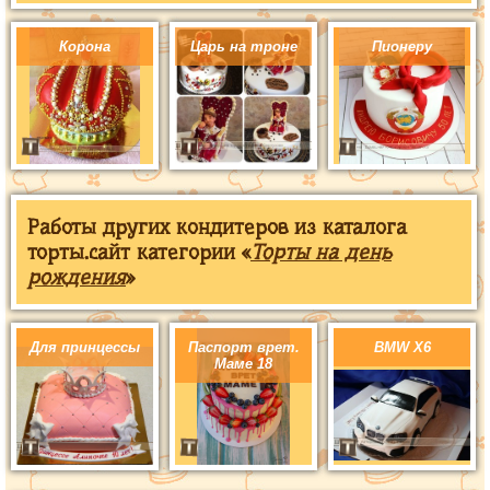
Корона
Царь на троне
Пионеру
Работы других кондитеров из каталога
торты.сайт категории «
Торты на день
рождения
»
Для принцессы
Паспорт врет.
BMW X6
Маме 18