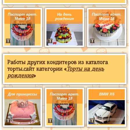
Паспорт врет.
На день
Паспорт врет.
Маме 18
рождения
Маме 18
Работы других кондитеров из каталога
торты.сайт категории «
Торты на день
рождения
»
Для принцессы
Паспорт врет.
BMW X6
Маме 18