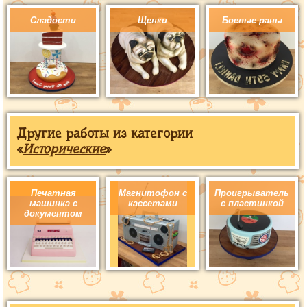
Сладости
Щенки
Боевые раны
Другие работы из категории
«
Исторические
»
Печатная
Магнитофон с
Проигрыватель
машинка с
кассетами
с пластинкой
документом