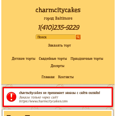
charmcitycakes
город Baltimore
1(410)235-9229
Заказать торт
Детские торты
Свадебные торты
Праздничные торты
Десерты
Главная
Контакты
charmcitycakes не принимает заказы с сайта онлайн!
Заказы только через сайт
https://www.charmcitycakes.com