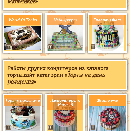
мальчиков
»
World Of Tanks
Майнкрафт
Гравити Фолз
Работы других кондитеров из каталога
торты.сайт категории «
Торты на день
рождения
»
Торт с пиратами
Паспорт врет.
18 мне уже
Маме 18