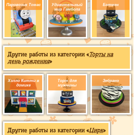
Паровозик Томас
Удивительный
Бэтмен
мир Гамбола
Другие работы из категории «
Торты на
день рождения
»
Хэлло Китти в
Торт для
Зебрано
домике
мужчины
Другие работы из категории «
Цирк
»