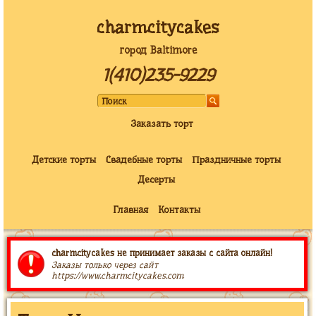
charmcitycakes
город Baltimore
1(410)235-9229
Заказать торт
Детские торты
Свадебные торты
Праздничные торты
Десерты
Главная
Контакты
charmcitycakes не принимает заказы с сайта онлайн!
Заказы только через сайт
https://www.charmcitycakes.com