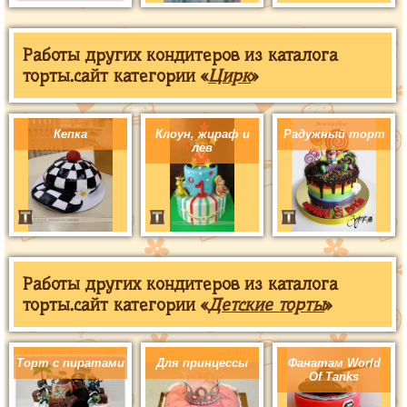
Работы других кондитеров из каталога
торты.сайт категории «
Цирк
»
Кепка
Клоун, жираф и
Радужный торт
лев
Работы других кондитеров из каталога
торты.сайт категории «
Детские торты
»
Торт с пиратами
Для принцессы
Фанатам World
Of Tanks