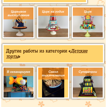
Цирковое
Цирк на годик
Цирк
выступление
Другие работы из категории «
Детские
торты
»
В океанариуме
Сокол
Супергерои
тысячелетия