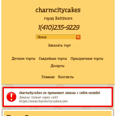
charmcitycakes
город Baltimore
1(410)235-9229
Заказать торт
Детские торты
Свадебные торты
Праздничные торты
Десерты
Главная
Контакты
charmcitycakes не принимает заказы с сайта онлайн!
Заказы только через сайт
https://www.charmcitycakes.com