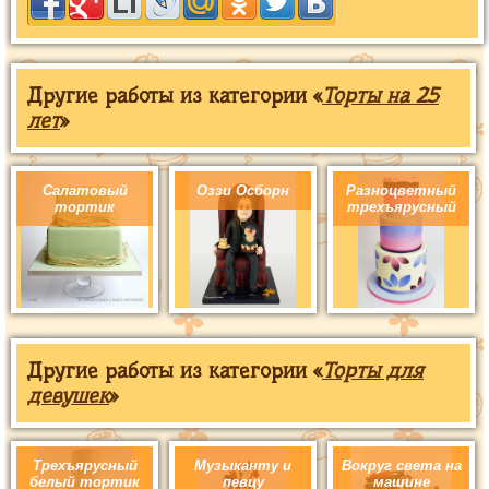
Другие работы из категории «
Торты на 25
лет
»
Салатовый
Оззи Осборн
Разноцветный
тортик
трехъярусный
Другие работы из категории «
Торты для
девушек
»
Трехъярусный
Музыканту и
Вокруг света на
белый тортик
певцу
машине