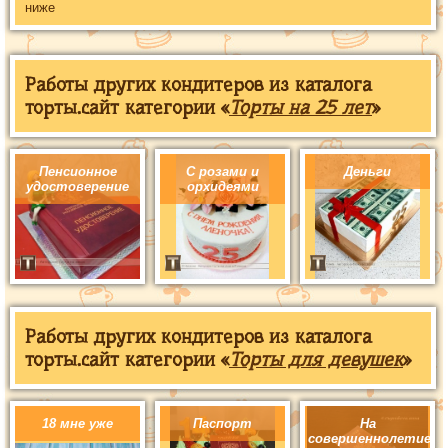
ниже
Работы других кондитеров из каталога
торты.сайт категории «
Торты на 25 лет
»
Пенсионное
С розами и
Деньги
удостоверение
орхидеями
Работы других кондитеров из каталога
торты.сайт категории «
Торты для девушек
»
18 мне уже
Паспорт
На
совершеннолетие