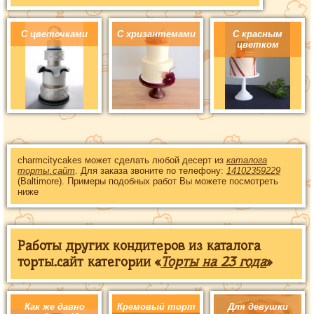
С цветочками
С хризантемами
С красным
цветком
charmcitycakes может сделать любой десерт из
каталога
торты.сайт
. Для заказа звоните по телефону:
14102359229
(Baltimore). Примеры подобных работ Вы можете посмотреть
ниже
Работы других кондитеров из каталога
торты.сайт категории «
Торты на 23 года
»
Как же давно
Кремовый торт
Для девушки