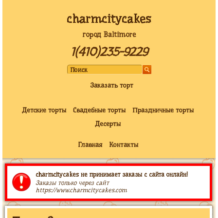
charmcitycakes
город Baltimore
1(410)235-9229
Заказать торт
Детские торты
Свадебные торты
Праздничные торты
Десерты
Главная
Контакты
charmcitycakes не принимает заказы с сайта онлайн!
Заказы только через сайт
https://www.charmcitycakes.com