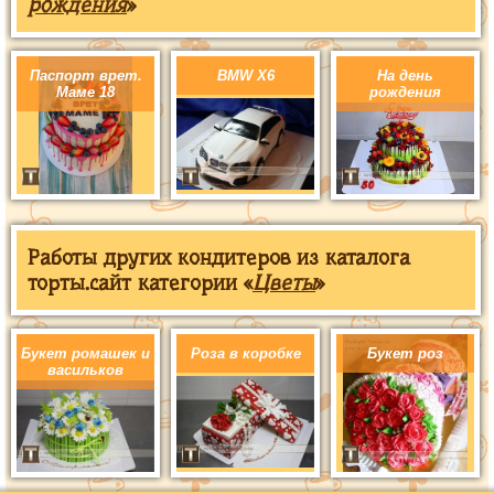
рождения
»
Паспорт врет.
BMW X6
На день
Маме 18
рождения
Работы других кондитеров из каталога
торты.сайт категории «
Цветы
»
Букет ромашек и
Роза в коробке
Букет роз
васильков