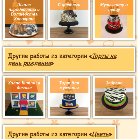
Школа
С цветами
Музыканту и
Чародейства и
певцу
Волшебства
Хогвартс
Другие работы из категории «
Торты на
день рождения
»
Хэлло Китти в
Торт для
Зебрано
домике
мужчины
Другие работы из категории «
Цветы
»