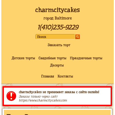
charmcitycakes
город Baltimore
1(410)235-9229
Заказать торт
Детские торты
Свадебные торты
Праздничные торты
Десерты
Главная
Контакты
charmcitycakes не принимает заказы с сайта онлайн!
Заказы только через сайт
https://www.charmcitycakes.com