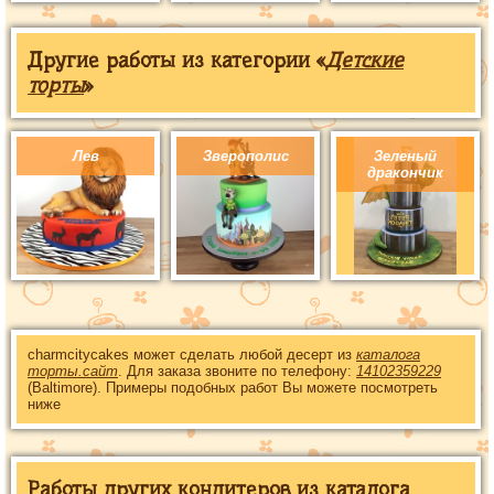
Другие работы из категории «
Детские
торты
»
Лев
Зверополис
Зеленый
дракончик
charmcitycakes может сделать любой десерт из
каталога
торты.сайт
. Для заказа звоните по телефону:
14102359229
(Baltimore). Примеры подобных работ Вы можете посмотреть
ниже
Работы других кондитеров из каталога