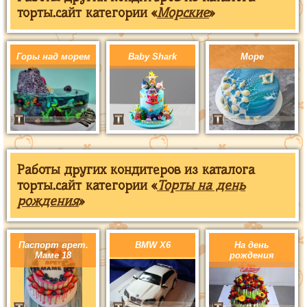
торты.сайт категории «
Морские
»
Горы над морем
Baby Shark
Море
Работы других кондитеров из каталога
торты.сайт категории «
Торты на день
рождения
»
Паспорт врет.
BMW X6
На день
Маме 18
рождения