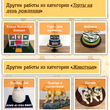
Другие работы из категории «
Торты на
день рождения
»
Хэлло Китти в
Торт для
Зебрано
домике
мужчины
Другие работы из категории «
Животные
»
Grumpy Cat
Львица и
Щенки
насекомые