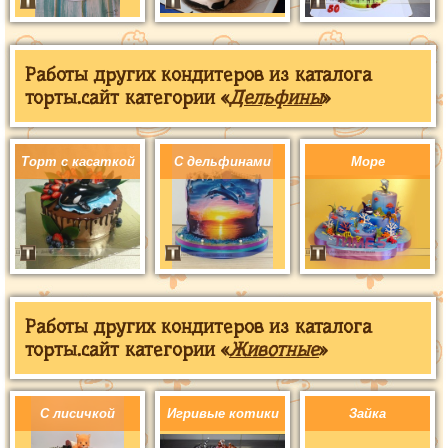
Работы других кондитеров из каталога
торты.сайт категории «
Дельфины
»
Торт с касаткой
С дельфинами
Море
Работы других кондитеров из каталога
торты.сайт категории «
Животные
»
С лисичкой
Игривые котики
Зайка