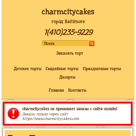
charmcitycakes
город Baltimore
1(410)235-9229
Заказать торт
Детские торты
Свадебные торты
Праздничные торты
Десерты
Главная
Контакты
charmcitycakes не принимает заказы с сайта онлайн!
Заказы только через сайт
https://www.charmcitycakes.com