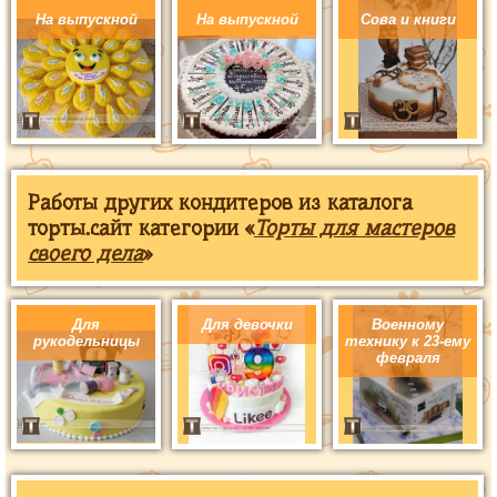
На выпускной
На выпускной
Сова и книги
Работы других кондитеров из каталога
торты.сайт категории «
Торты для мастеров
своего дела
»
Для
Для девочки
Военному
рукодельницы
технику к 23-ему
февраля