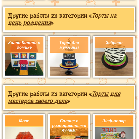
Другие работы из категории «
Торты на
день рождения
»
Хэлло Китти в
Торт для
Зебрано
домике
мужчины
Другие работы из категории «
Торты для
мастеров своего дела
»
Мозг
Солнце с
Шеф-повар
разноцветными
лучами