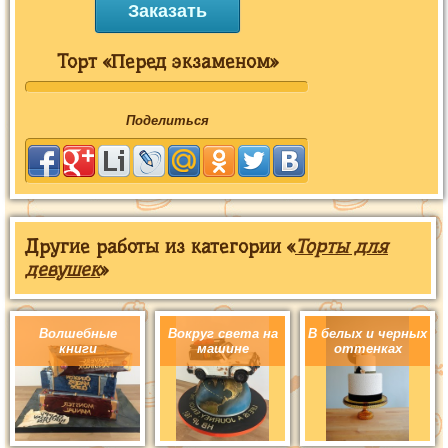
Заказать
Торт «Перед экзаменом»
Поделиться
Другие работы из категории «
Торты для
девушек
»
Волшебные
Вокруг света на
В белых и черных
книги
машине
оттенках