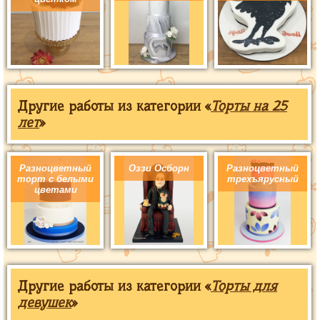
Другие работы из категории «
Торты на 25
лет
»
Разноцветный
Оззи Осборн
Разноцветный
торт с белыми
трехъярусный
цветами
Другие работы из категории «
Торты для
девушек
»