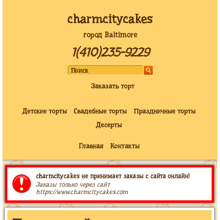
charmcitycakes
город Baltimore
1(410)235-9229
Заказать торт
Детские торты
Свадебные торты
Праздничные торты
Десерты
Главная
Контакты
charmcitycakes не принимает заказы с сайта онлайн!
Заказы только через сайт
https://www.charmcitycakes.com