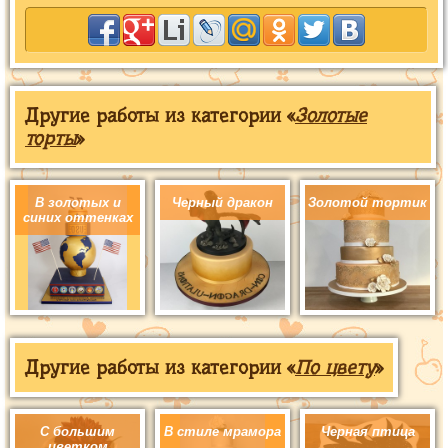
Другие работы из категории «
Золотые
торты
»
В золотых и
Черный дракон
Золотой тортик
синих оттенках
Другие работы из категории «
По цвету
»
С большим
В стиле мрамора
Черная птица
цветком