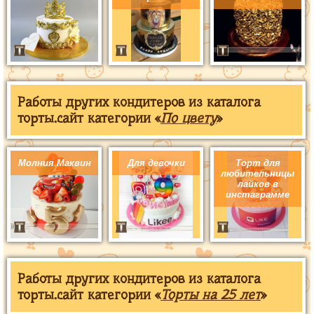
Работы других кондитеров из каталога
торты.сайт категории «
По цвету
»
Молния Маквин
Для девочки
Торт для
любительницы
лайков в
инстаграмме
Работы других кондитеров из каталога
торты.сайт категории «
Торты на 25 лет
»