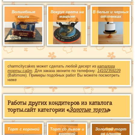
Волшебные
Вокруг света на
В белых и черных
книги
машине
оттенках
charmcitycakes может сделать любой десерт из
каталога
торты.сайт
. Для заказа звоните по телефону:
14102359229
(Baltimore). Примеры подобных работ Вы можете посмотреть
ниже
Работы других кондитеров из каталога
торты.сайт категории «
Золотые торты
»
Торт с короной
Торт со львом и
Золотой торт
короной
со слоном