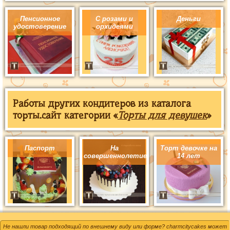
Пенсионное
С розами и
Деньги
удостоверение
орхидеями
Работы других кондитеров из каталога
торты.сайт категории «
Торты для девушек
»
Паспорт
На
Торт девочке на
совершеннолетие
14 лет
Не нашли товар подходящий по внешнему виду или форме? charmcitycakes может