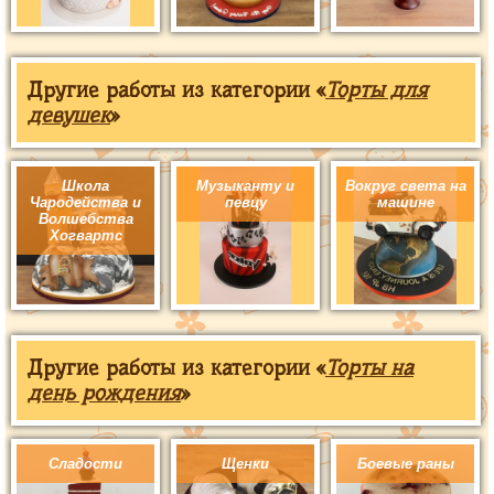
Другие работы из категории «
Торты для
девушек
»
Школа
Музыканту и
Вокруг света на
Чародейства и
певцу
машине
Волшебства
Хогвартс
Другие работы из категории «
Торты на
день рождения
»
Сладости
Щенки
Боевые раны