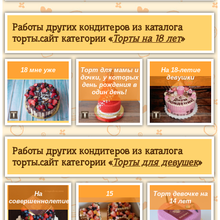
Работы других кондитеров из каталога
торты.сайт категории «
Торты на 18 лет
»
18 мне уже
Торт для мамы и
На 18-летие
дочки, у которых
девушки
день рождения в
один день!
Работы других кондитеров из каталога
торты.сайт категории «
Торты для девушек
»
На
15
Торт девочке на
совершеннолетие
14 лет