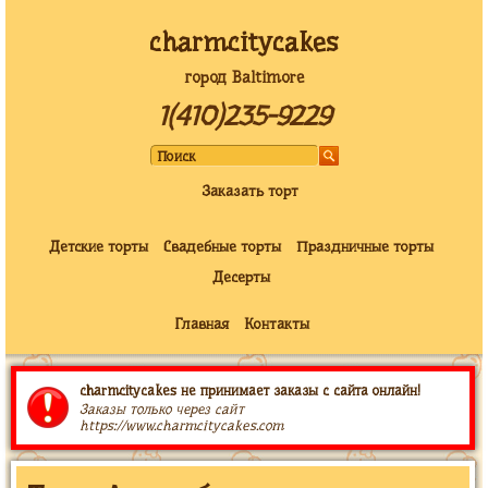
charmcitycakes
город Baltimore
1(410)235-9229
Заказать торт
Детские торты
Свадебные торты
Праздничные торты
Десерты
Главная
Контакты
charmcitycakes не принимает заказы с сайта онлайн!
Заказы только через сайт
https://www.charmcitycakes.com