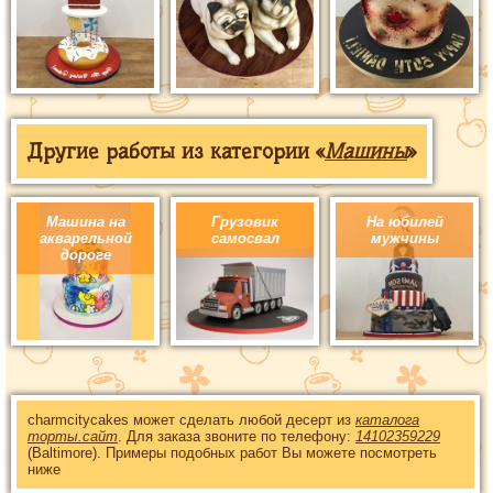
Другие работы из категории «
Машины
»
Машина на
Грузовик
На юбилей
акварельной
самосвал
мужчины
дороге
charmcitycakes может сделать любой десерт из
каталога
торты.сайт
. Для заказа звоните по телефону:
14102359229
(Baltimore). Примеры подобных работ Вы можете посмотреть
ниже