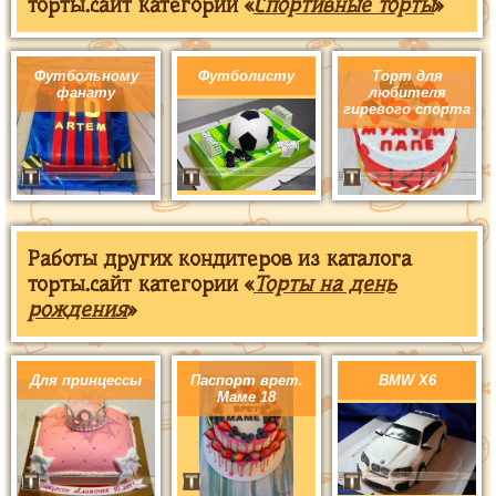
торты.сайт категории «
Спортивные торты
»
Футбольному
Футболисту
Торт для
фанату
любителя
гиревого спорта
Работы других кондитеров из каталога
торты.сайт категории «
Торты на день
рождения
»
Для принцессы
Паспорт врет.
BMW X6
Маме 18