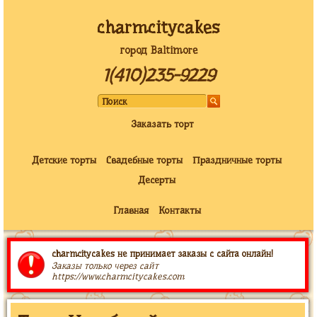
charmcitycakes
город Baltimore
1(410)235-9229
Заказать торт
Детские торты
Свадебные торты
Праздничные торты
Десерты
Главная
Контакты
charmcitycakes не принимает заказы с сайта онлайн!
Заказы только через сайт
https://www.charmcitycakes.com