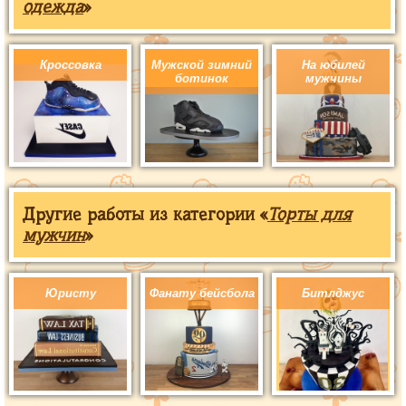
одежда
»
Кроссовка
Мужской зимний
На юбилей
ботинок
мужчины
Другие работы из категории «
Торты для
мужчин
»
Юристу
Фанату бейсбола
Битлджус