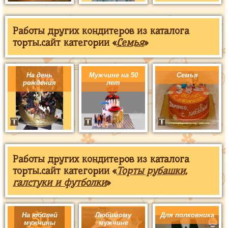
Работы других кондитеров из каталога
торты.сайт категории «
Семья
»
На день
Мужчине на 50
Семья
рождения
лет
Работы других кондитеров из каталога
торты.сайт категории «
Торты рубашки,
галстуки и футболки
»
На юбилей
Любимому
Для полковника
мужчины
мужчине