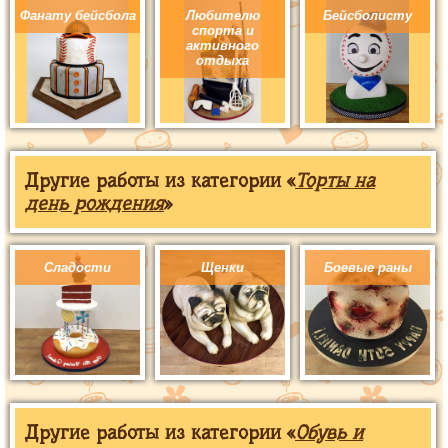
Фанату бейсбола
Любителю
Бейсболисту
спорта и
активного
отдыха
Другие работы из категории «
Торты на
день рождения
»
Сладости
Щенки
Боевые раны
Другие работы из категории «
Обувь и