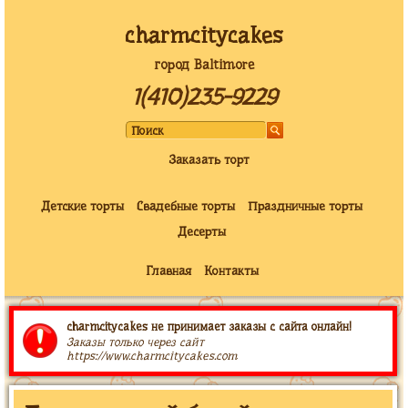
charmcitycakes
город Baltimore
1(410)235-9229
Заказать торт
Детские торты
Свадебные торты
Праздничные торты
Десерты
Главная
Контакты
charmcitycakes не принимает заказы с сайта онлайн!
Заказы только через сайт
https://www.charmcitycakes.com