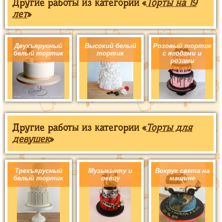
Другие работы из категории «
Торты на 19
лет
»
Двухъярусный
Высокий белый
Розовый тортик
белый тортик
тортик
с ягодами и
розами
Другие работы из категории «
Торты для
девушек
»
Трехъярусный
Музыканту и
Вокруг света на
белый тортик
певцу
машине