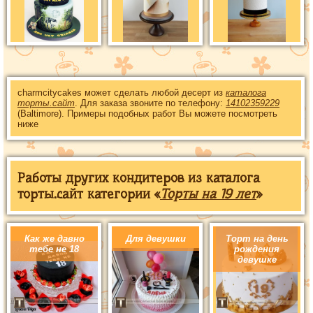
charmcitycakes может сделать любой десерт из
каталога
торты.сайт
. Для заказа звоните по телефону:
14102359229
(Baltimore). Примеры подобных работ Вы можете посмотреть
ниже
Работы других кондитеров из каталога
торты.сайт категории «
Торты на 19 лет
»
Как же давно
Для девушки
Торт на день
тебе не 18
рождения
девушке