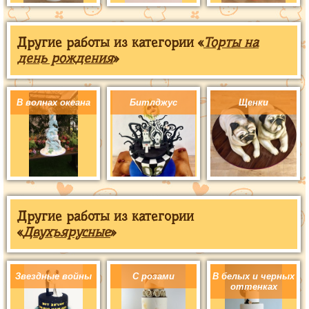
Другие работы из категории «
Торты на
день рождения
»
В волнах океана
Битлджус
Щенки
Другие работы из категории
«
Двухъярусные
»
Звездные войны
С розами
В белых и черных
оттенках