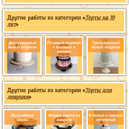
Другие работы из категории «
Торты на 19
лет
»
Двухъярусный
Розовый тортик
Трехъярусный
белый тортик
с ягодами и
белый тортик
розами
Другие работы из категории «
Торты для
девушек
»
Волшебные
Вокруг света на
В белых и черных
книги
машине
оттенках