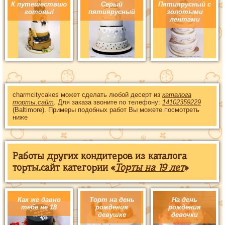
К путешествию
Серый
Пятиярусный с
готовы!
пятиярусный
золотыми
лентами
charmcitycakes может сделать любой десерт из
каталога
торты.сайт
. Для заказа звоните по телефону:
14102359229
(Baltimore). Примеры подобных работ Вы можете посмотреть
ниже
Работы других кондитеров из каталога
торты.сайт категории «
Торты на 19 лет
»
Как же давно
Торт на день
На день
тебе не 18
рождения
рождения
девушке
девочки