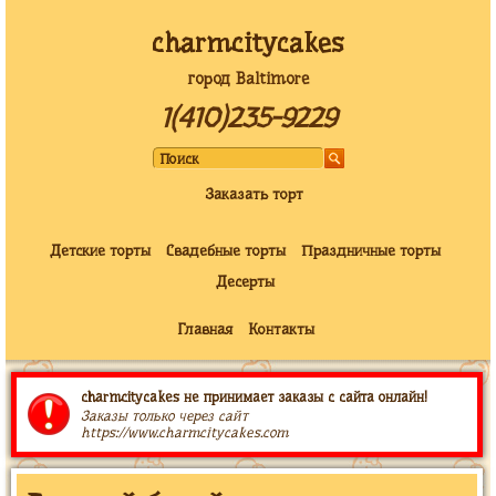
charmcitycakes
город Baltimore
1(410)235-9229
Заказать торт
Детские торты
Свадебные торты
Праздничные торты
Десерты
Главная
Контакты
charmcitycakes не принимает заказы с сайта онлайн!
Заказы только через сайт
https://www.charmcitycakes.com