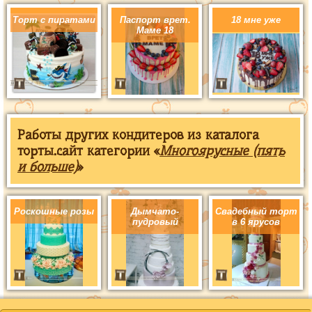
Торт с пиратами
Паспорт врет.
18 мне уже
Маме 18
Работы других кондитеров из каталога
торты.сайт категории «
Многоярусные (пять
и больше)
»
Роскошные розы
Дымчато-
Свадебный торт
пудровый
в 6 ярусов