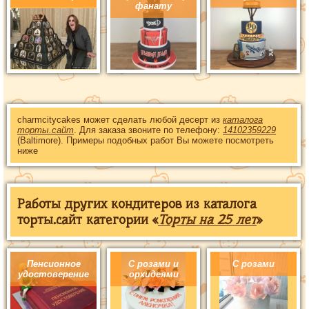
фанату
charmcitycakes может сделать любой десерт из
каталога
торты.сайт
. Для заказа звоните по телефону:
14102359229
(Baltimore). Примеры подобных работ Вы можете посмотреть
ниже
Работы других кондитеров из каталога
торты.сайт категории «
Торты на 25 лет
»
Пенсионное
С розами и
С розами
удостоверение
орхидеями