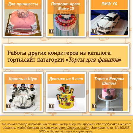
Для принцессы
Паспорт врет.
BMW X6
Маме 18
Работы других кондитеров из каталога
торты.сайт категории «
Торты для фанатов
»
Король и Шут
Девочке на 9 лет
Торт с Егором
Шипом
Не нашли товар подходящий по внешнему виду или форме? charmcitycakes может
сделать любой десерт из каталога
https://торты.сайт
. Звоните по т.
1(410)235-
9229
и делайте заказ по артикулу.