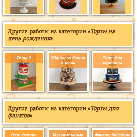
Другие работы из категории «
Торты на
день рождения
»
Thing 2
Эйфелева башня
Торт для
и розы
мужчины
Другие работы из категории «
Торты для
фанатов
»
Оззи Осборн
Музыкальному
Фанату бейсбола