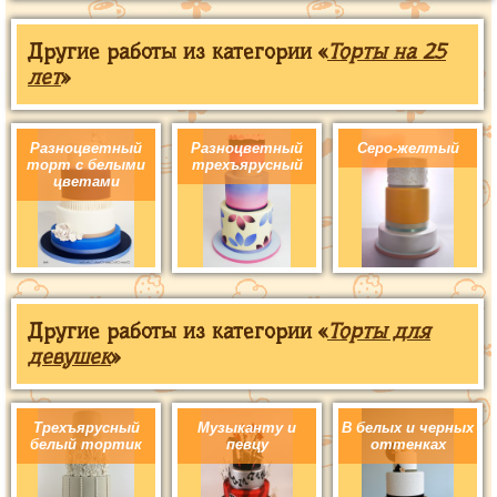
Другие работы из категории «
Торты на 25
лет
»
Разноцветный
Разноцветный
Серо-желтый
торт с белыми
трехъярусный
цветами
Другие работы из категории «
Торты для
девушек
»
Трехъярусный
Музыканту и
В белых и черных
белый тортик
певцу
оттенках