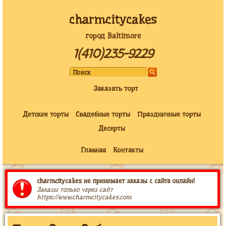
charmcitycakes
город Baltimore
1(410)235-9229
Заказать торт
Детские торты
Свадебные торты
Праздничные торты
Десерты
Главная
Контакты
charmcitycakes не принимает заказы с сайта онлайн!
Заказы только через сайт
https://www.charmcitycakes.com