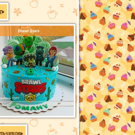
т
»
Brawl Stars
льчиков
»