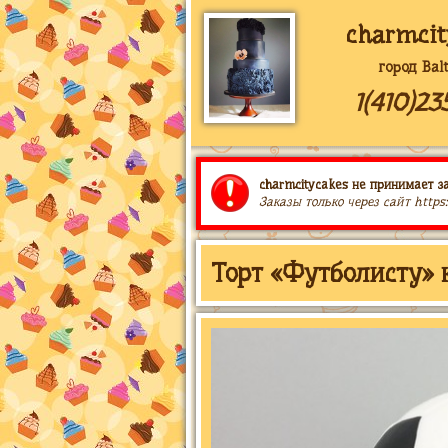
charmcit
город Bal
1(410)23
charmcitycakes не принимает за
Заказы только через сайт https
Торт «Футболисту» 