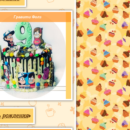
Гравити Фолз
ь рождения
»