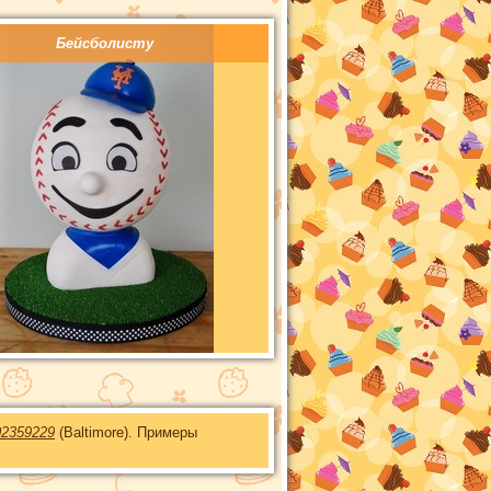
Бейсболисту
02359229
(Baltimore). Примеры