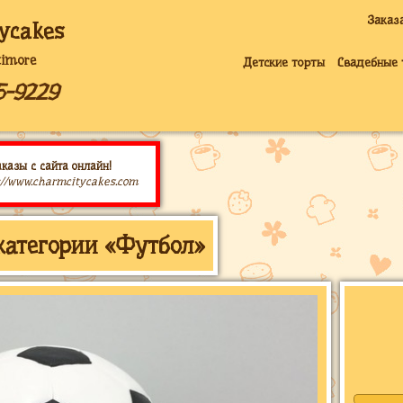
Заказ
ycakes
timore
Детские торты
Свадебные 
5-9229
казы с сайта онлайн!
://www.charmcitycakes.com
категории «Футбол»