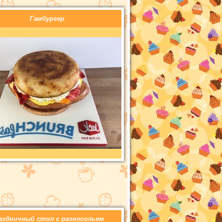
Гамбургер
аздничный стол с разносольем