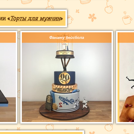
ии «
Торты для мужчин
»
Фанату бейсбола