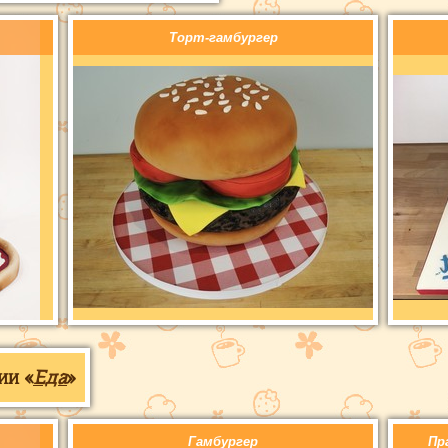
Торт-гамбургер
ии «
Еда
»
Гамбургер
Пр