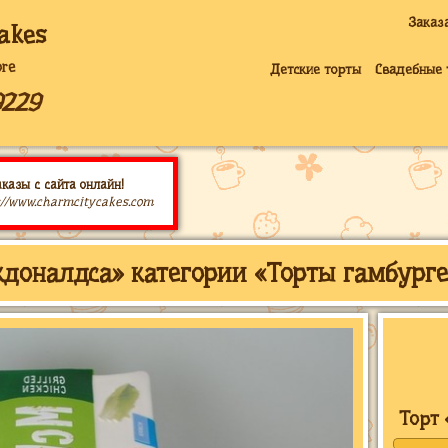
Заказ
akes
ore
Детские торты
Свадебные 
9229
казы с сайта онлайн!
://www.charmcitycakes.com
кдоналдса» категории «Торты гамбург
Торт 