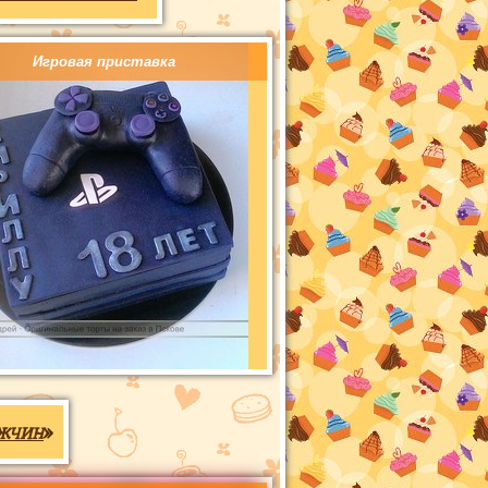
Игровая приставка
жчин
»