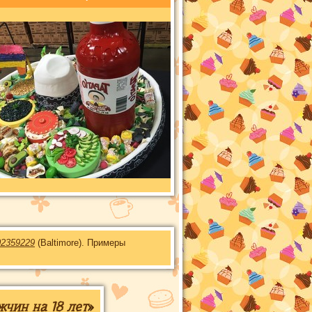
02359229
(Baltimore). Примеры
чин на 18 лет
»