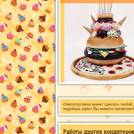
charmcitycakes может сделать любой
подобных работ Вы можете посмотрет
Работы других кондитеров 