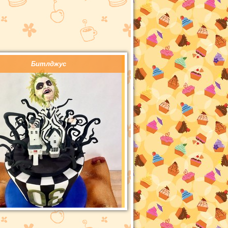
Битлджус