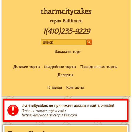
charmcitycakes
город Baltimore
1(410)235-9229
Заказать торт
Детские торты
Свадебные торты
Праздничные торты
Десерты
Главная
Контакты
charmcitycakes не принимает заказы с сайта онлайн!
Заказы только через сайт
https://www.charmcitycakes.com