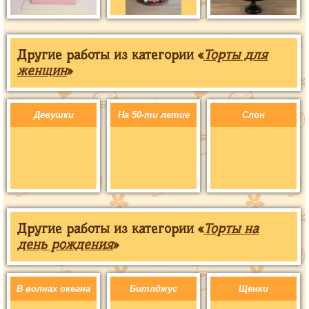
Другие работы из категории «
Торты для
женщин
»
Девушки
На 50-ти летие
Слон
Другие работы из категории «
Торты на
день рождения
»
В волнах океана
Битлджус
Щенки