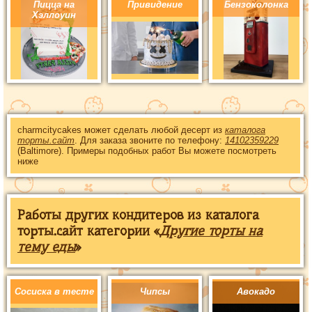
Пицца на
Привидение
Бензоколонка
Хэллоуин
charmcitycakes может сделать любой десерт из
каталога
торты.сайт
. Для заказа звоните по телефону:
14102359229
(Baltimore). Примеры подобных работ Вы можете посмотреть
ниже
Работы других кондитеров из каталога
торты.сайт категории «
Другие торты на
тему еды
»
Сосиска в тесте
Чипсы
Авокадо