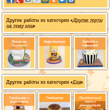
Другие работы из категории «
Другие торты
на тему еды
»
Пицца на
Кафе-бистро
Капкейк с
Хэллоуин
черешней
Другие работы из категории «
Еда
»
Гамбургер и
Гамбургер
Праздничный
мороженое
стол с
разносольем