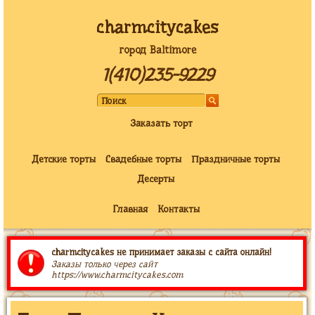
charmcitycakes
город Baltimore
1(410)235-9229
Заказать торт
Детские торты
Свадебные торты
Праздничные торты
Десерты
Главная
Контакты
charmcitycakes не принимает заказы с сайта онлайн!
Заказы только через сайт
https://www.charmcitycakes.com