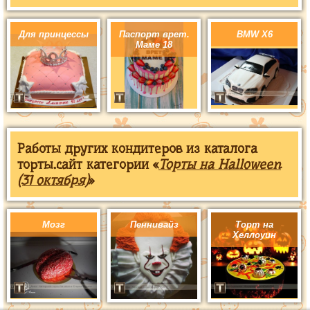
Для принцессы
Паспорт врет.
BMW X6
Маме 18
Работы других кондитеров из каталога
торты.сайт категории «
Торты на Halloween
(31 октября)
»
Мозг
Пеннивайз
Торт на
Хеллоуин