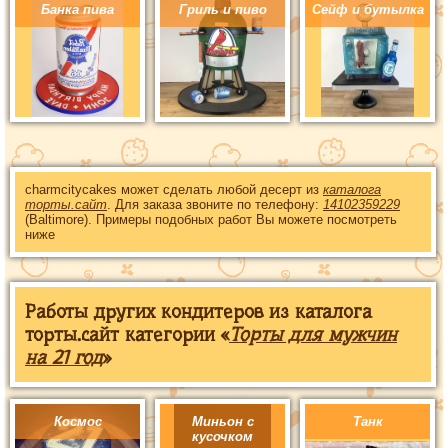
Банка пива
Гриль и пиво
Сейф и бутылка
charmcitycakes может сделать любой десерт из
каталога
торты.сайт
. Для заказа звоните по телефону:
14102359229
(Baltimore). Примеры подобных работ Вы можете посмотреть
ниже
Работы других кондитеров из каталога
торты.сайт категории «
Торты для мужчин
на 21 год
»
Космос
Миньон с
Танк
кусочком