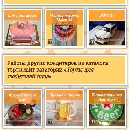
Для принцессы
Паспорт врет.
BMW X6
Маме 18
Работы других кондитеров из каталога
торты.сайт категории «
Торты для
любителей пива
»
Кружка пива и
Кружка с пивом
Пивная крышка
рак
Heineken