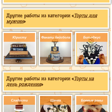
Другие работы из категории «
Торты для
мужчин
»
Юристу
Фанату бейсбола
Битлджус
Другие работы из категории «
Торты на
день рождения
»
Сладости
Щенки
Боевые раны