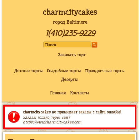
charmcitycakes
город Baltimore
1(410)235-9229
Заказать торт
Детские торты
Свадебные торты
Праздничные торты
Десерты
Главная
Контакты
charmcitycakes не принимает заказы с сайта онлайн!
Заказы только через сайт
https://www.charmcitycakes.com