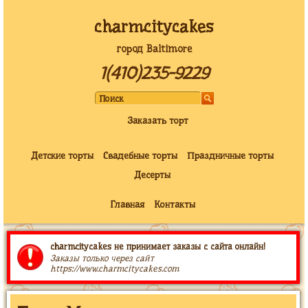
charmcitycakes
город Baltimore
1(410)235-9229
Заказать торт
Детские торты
Свадебные торты
Праздничные торты
Десерты
Главная
Контакты
charmcitycakes не принимает заказы с сайта онлайн!
Заказы только через сайт
https://www.charmcitycakes.com