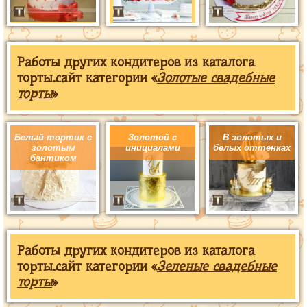
Работы других кондитеров из каталога
торты.сайт категории «
Золотые свадебные
торты
»
Белый тортик с
Золотой с
В золотых и
золотым
инициалами
белых оттенках
бантиком
Работы других кондитеров из каталога
торты.сайт категории «
Зеленые свадебные
торты
»