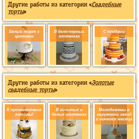
Другие работы из категории «
Свадебные
торты
»
Белый торт с
В бело-черных
С ягодами
цветами
оттенках
Другие работы из категории «
Золотые
свадебные торты
»
К путешествию
В золотых и
Молодожены в
готовы!
белых оттенках
окружении звезд
и ночного месяца