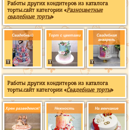
Работы других кондитеров из каталога
торты.сайт категории «
Разноцветные
свадебные торты
»
Свадебный
Торт с цветами
Свадебная
акварель
Работы других кондитеров из каталога
торты.сайт категории «
Свадебные торты
»
Хрен разведемся!
Нежность
На венчание