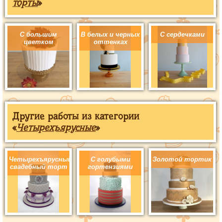
торты
»
С большим
В белых и черных
С сердечками
цветком
оттенках
Другие работы из категории
«
Четырехъярусные
»
Четырехъярусный
С голубыми
Золотой тортик
свадебный торт
гортензиями