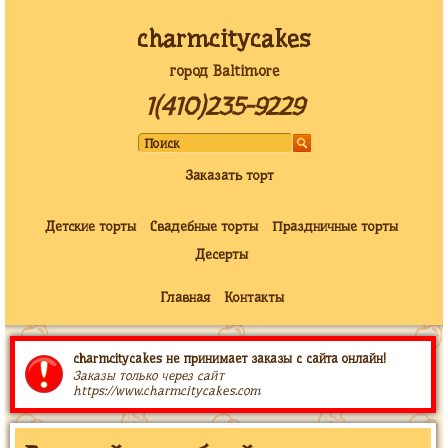
charmcitycakes
город Baltimore
1(410)235-9229
Заказать торт
Детские торты
Свадебные торты
Праздничные торты
Десерты
Главная
Контакты
charmcitycakes не принимает заказы с сайта онлайн!
Заказы только через сайт
https://www.charmcitycakes.com