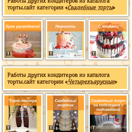
Работы других кондитеров из каталога
торты.сайт категории «
Свадебные торты
»
Хрен разведемся!
Нежность
С ягодами
Работы других кондитеров из каталога
торты.сайт категории «
Четырехъярусные
»
Торт-люстра
Свадебный
Свадебный торт
тортик
на подставке с
подсветкой