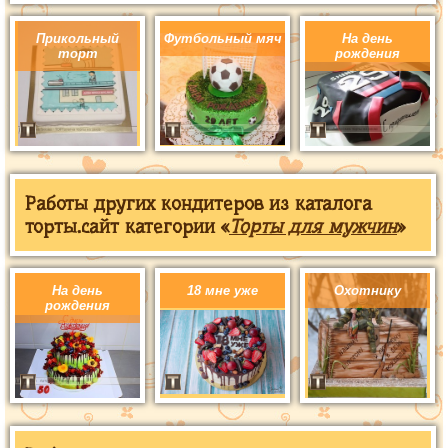
Прикольный
Футбольный мяч
На день
торт
рождения
Работы других кондитеров из каталога
торты.сайт категории «
Торты для мужчин
»
На день
18 мне уже
Охотнику
рождения