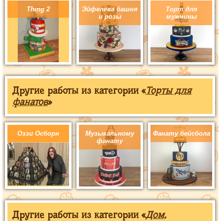
Thing 2
Эйфелева башня
Торт для
и розы
мужчины
Другие работы из категории «
Торты для
фанатов
»
Оззи Осборн
Музыкальному
Фанату бейсбола
фанату
Другие работы из категории «
Дом,