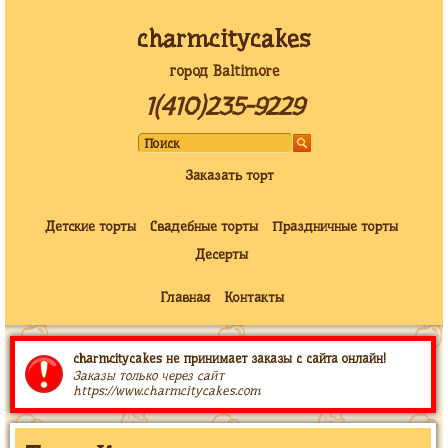
charmcitycakes
город Baltimore
1(410)235-9229
Заказать торт
Детские торты
Свадебные торты
Праздничные торты
Десерты
Главная
Контакты
charmcitycakes не принимает заказы с сайта онлайн!
Заказы только через сайт
https://www.charmcitycakes.com