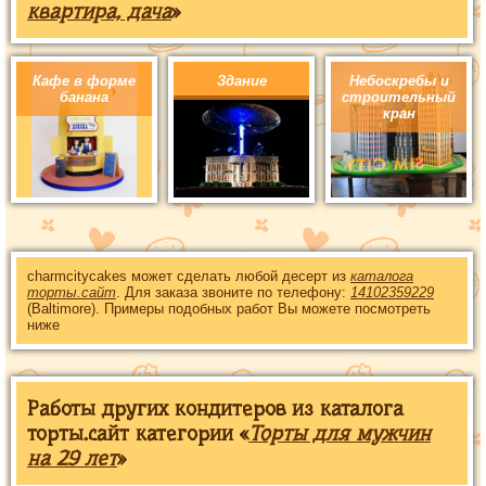
квартира, дача
»
Кафе в форме
Здание
Небоскребы и
банана
строительный
кран
charmcitycakes может сделать любой десерт из
каталога
торты.сайт
. Для заказа звоните по телефону:
14102359229
(Baltimore). Примеры подобных работ Вы можете посмотреть
ниже
Работы других кондитеров из каталога
торты.сайт категории «
Торты для мужчин
на 29 лет
»