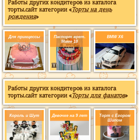
Работы других кондитеров из каталога
торты.сайт категории «
Торты на день
рождения
»
Для принцессы
Паспорт врет.
BMW X6
Маме 18
Работы других кондитеров из каталога
торты.сайт категории «
Торты для фанатов
»
Король и Шут
Девочке на 9 лет
Торт с Егором
Шипом