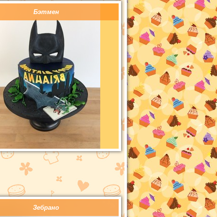
Бэтмен
Зебрано