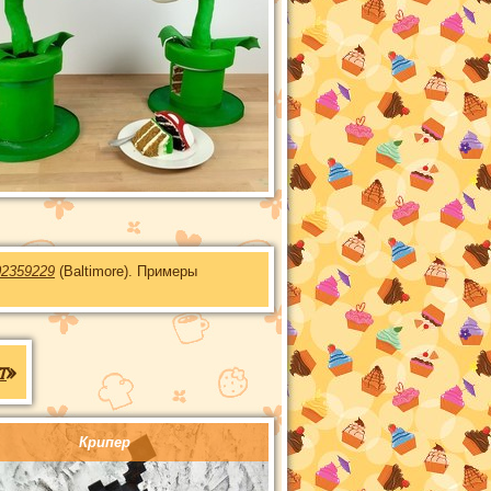
02359229
(Baltimore). Примеры
т
»
Крипер