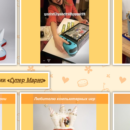
ии «
Супер Марио
»
рои
Любителю компьютерных игр