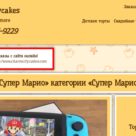
Заказ
ycakes
imore
Детские торты
Свадебные 
5-9229
казы с сайта онлайн!
://www.charmcitycakes.com
и Супер Марио» категории «Супер Мари
То