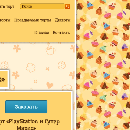
ать торт
торты
Праздничные торты
Десерты
Главная
Контакты
о»
Заказать
рт «PlayStation и Супер
Марио»