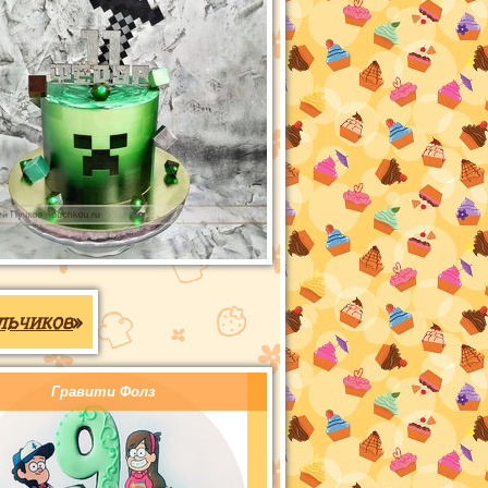
льчиков
»
Гравити Фолз