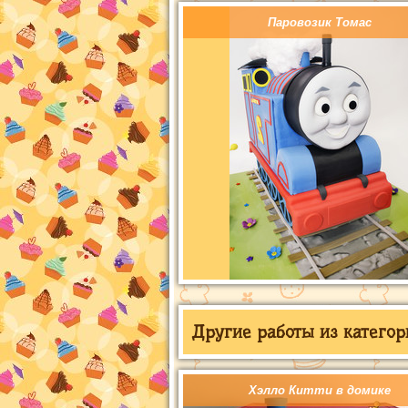
Паровозик Томас
Другие работы из категор
Хэлло Китти в домике