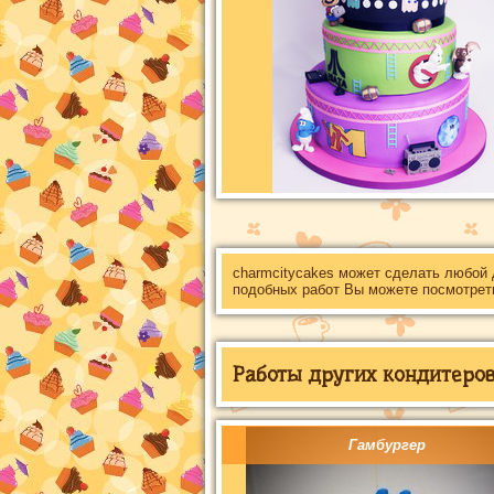
charmcitycakes может сделать любой
подобных работ Вы можете посмотрет
Работы других кондитеров 
Гамбургер