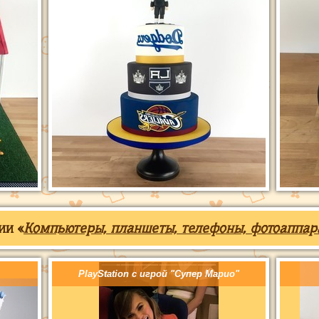
ии «
Компьютеры, планшеты, телефоны, фотоаппар
PlayStation с игрой "Супер Марио"