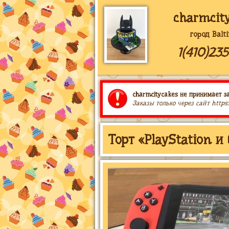
charmcit
город Balt
1(410)23
charmcitycakes не принимает за
Заказы только через сайт https
Торт «PlayStation 