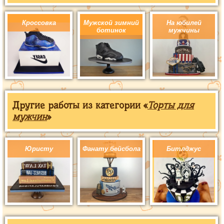
Кроссовка
Мужской зимний
На юбилей
ботинок
мужчины
Другие работы из категории «
Торты для
мужчин
»
Юристу
Фанату бейсбола
Битлджус