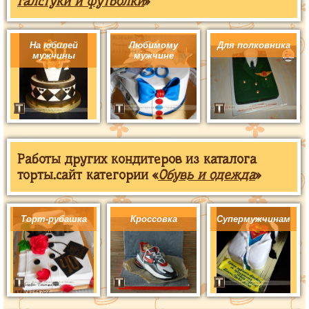
галстуки и футболки
»
На юбилей
Любимому
Для полковника
мужчины
мужчине
Работы других кондитеров из каталога
торты.сайт категории «
Обувь и одежда
»
Торт-рубашка
Кроссовка
Супермужчинам