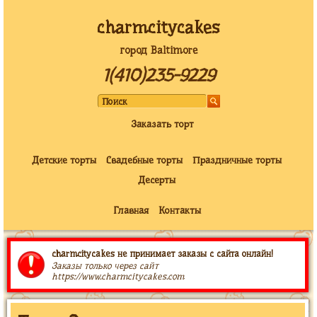
charmcitycakes
город Baltimore
1(410)235-9229
Заказать торт
Детские торты
Свадебные торты
Праздничные торты
Десерты
Главная
Контакты
charmcitycakes не принимает заказы с сайта онлайн!
Заказы только через сайт
https://www.charmcitycakes.com