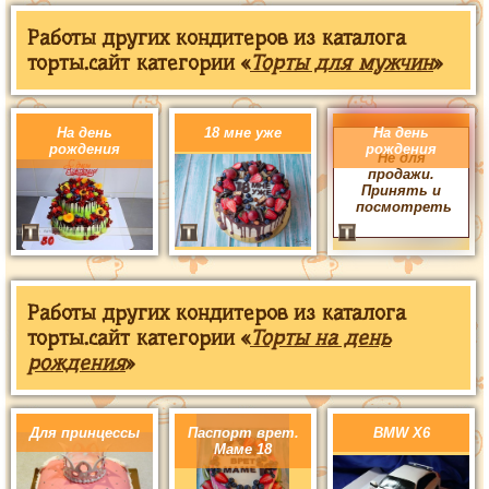
Работы других кондитеров из каталога
торты.сайт категории «
Торты для мужчин
»
На день
18 мне уже
На день
рождения
рождения
Не для
продажи.
Принять и
посмотреть
Работы других кондитеров из каталога
торты.сайт категории «
Торты на день
рождения
»
Для принцессы
Паспорт врет.
BMW X6
Маме 18