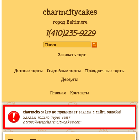
charmcitycakes
город Baltimore
1(410)235-9229
Заказать торт
Детские торты
Свадебные торты
Праздничные торты
Десерты
Главная
Контакты
charmcitycakes не принимает заказы с сайта онлайн!
Заказы только через сайт
https://www.charmcitycakes.com