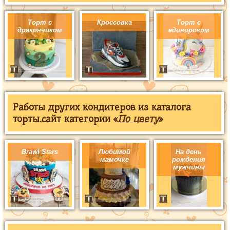
Торт с
Кроссовка
Торт с
дракончиком
единорогом
Работы других кондитеров из каталога
торты.сайт категории «
По цвету
»
Brawl Stars
Любимой
На день
мамочке
рождения
мужчины