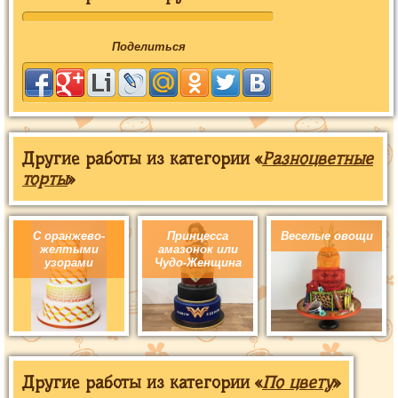
Поделиться
Другие работы из категории «
Разноцветные
торты
»
С оранжево-
Принцесса
Веселые овощи
желтыми
амазонок или
узорами
Чудо-Женщина
Другие работы из категории «
По цвету
»