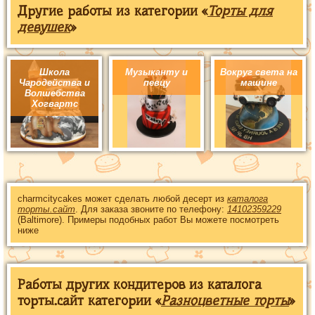
Другие работы из категории «
Торты для
девушек
»
Школа
Музыканту и
Вокруг света на
Чародейства и
певцу
машине
Волшебства
Хогвартс
charmcitycakes может сделать любой десерт из
каталога
торты.сайт
. Для заказа звоните по телефону:
14102359229
(Baltimore). Примеры подобных работ Вы можете посмотреть
ниже
Работы других кондитеров из каталога
торты.сайт категории «
Разноцветные торты
»