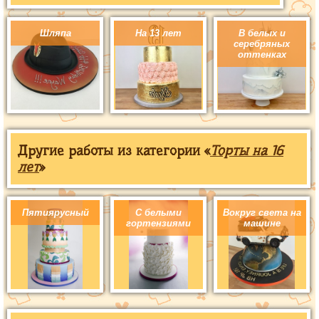
Шляпа
На 13 лет
В белых и
серебряных
оттенках
Другие работы из категории «
Торты на 16
лет
»
Пятиярусный
С белыми
Вокруг света на
гортензиями
машине